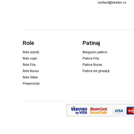
contact@skates.ro
Role
Patinaj
Role adulți
Magazin patine
Role copii
Patine Fila
Role Fila
Patine Roces
Role Roces
Patine de gheață
Role Seba
Powerslide