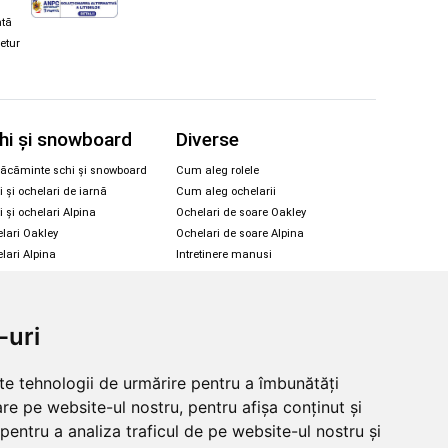
ată
retur
hi și snowboard
Diverse
ăcăminte schi și snowboard
Cum aleg rolele
i și ochelari de iarnă
Cum aleg ochelarii
i și ochelari Alpina
Ochelari de soare Oakley
lari Oakley
Ochelari de soare Alpina
lari Alpina
Intretinere manusi
-uri
© 2026 Skates.ro | SC Zmart Skating SRL
lte tehnologii de urmărire pentru a îmbunătăți
re pe website-ul nostru, pentru afișa conținut și
pentru a analiza traficul de pe website-ul nostru și