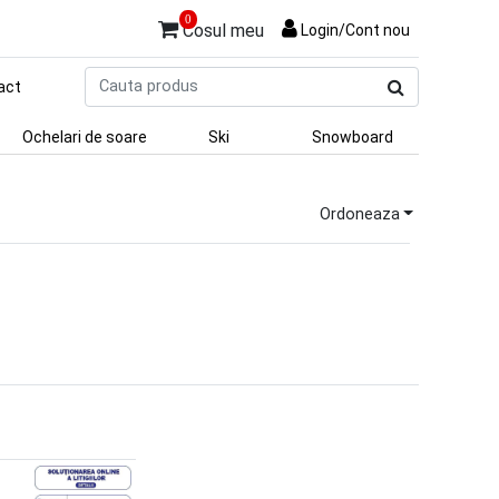
0
Cosul meu
Login/Cont nou
Cauta
act
produs
Ochelari de soare
Ski
Snowboard
Ordoneaza