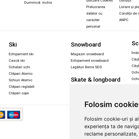
utilizare Cookies
condiții
Duminică: închis
Prelucrarea
Livrare și pl
datelor cu
Condiții de 
caracter
ANPC
personal
Sc
Ski
Snowboard
Îmbr
Echipament ski
Magazin snowboard
Cășt
Cască ski
Echipament snowboard
Cășt
Ochelari schi
Legături Rome SDS
Oche
Clăpari Atomic
Skate & longboard
Oche
Schiuri Atomic
Clăpari reglabili
Santa Cruz
Clăpari copii
Enuff Skateboards
Folosim cookie
Copyright 
Folosim cookie-uri și a
experiența ta de naviga
reclame personalizate, 