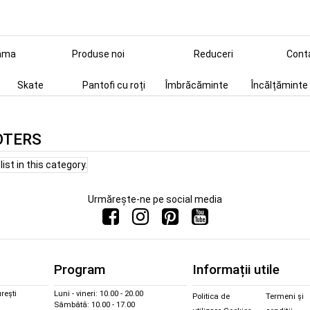
ama
Produse noi
Reduceri
Cont
Skate
Pantofi cu roți
Îmbrăcăminte
Încălțăminte
OTERS
ist in this category.
Urmărește-ne pe social media
Program
Informații utile
rești
Luni - vineri: 10.00 - 20.00
Politica de
Termeni și
Sâmbătă: 10.00 - 17.00