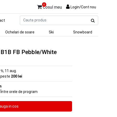
0
Cosul meu
Login/Cont nou
Cauta
act
produs
Ochelari de soare
Ski
Snowboard
 B1B FB Pebble/White
rti, 11 aug.
e peste
200 lei
n
 Între orele de program