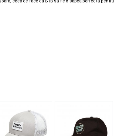
usoara, ceea ce face ca B1B sa fie o sapca perfecta pentru