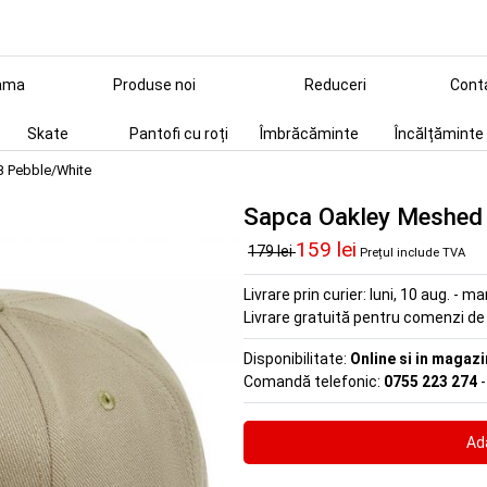
ama
Produse noi
Reduceri
Cont
Skate
Pantofi cu roți
Îmbrăcăminte
Încălțăminte
B Pebble/White
Sapca Oakley Meshed
159 lei
179 lei
Prețul include TVA
Livrare prin curier:
luni, 10 aug. - ma
Livrare gratuită pentru comenzi d
Disponibilitate:
Online si in magazi
Comandă telefonic:
0755 223 274
-