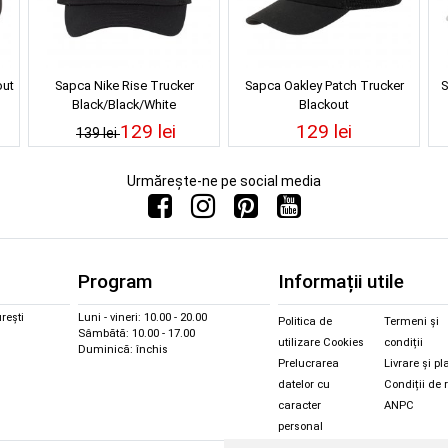
out
Sapca Nike Rise Trucker
Sapca Oakley Patch Trucker
S
Black/Black/White
Blackout
129 lei
129 lei
139 lei
Urmărește-ne pe social media
Program
Informații utile
rești
Luni - vineri: 10.00 - 20.00
Politica de
Termeni și
Sâmbătă: 10.00 - 17.00
utilizare Cookies
condiții
Duminică: închis
Prelucrarea
Livrare și pl
datelor cu
Condiții de 
caracter
ANPC
personal