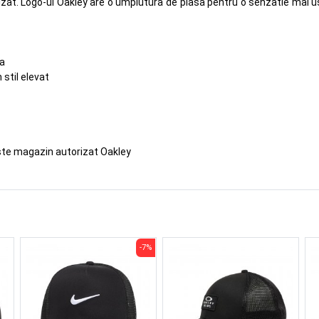
alizat. Logo-ul Oakley are o umplutura de plasa pentru o senzatie mai 
ca
stil elevat
ste magazin autorizat Oakley
-7%