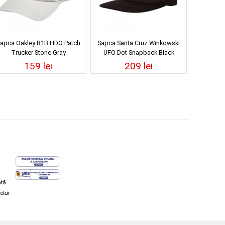
apca Oakley B1B HDO Patch
Sapca Santa Cruz Winkowski
Trucker Stone Gray
UFO Dot Snapback Black
159 lei
209 lei
ată
retur