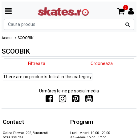
0
C
p
Acasa
SCOOBIK
SCOOBIK
Filtreaza
Ordoneaza
There are no products to list in this category.
Urmărește-ne pe social media
Contact
Program
Calea Plevnei 222, București
Luni - vineri: 10.00 - 20.00
0755 223 274
Sâmbătă: 10.00 - 17.00