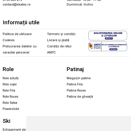
contact@skates.ro
Duminică: închis
Informații utile
Politica de utilizare
Termeni și condiții
Cookies
Livrare și plată
Prelucrarea datelor cu
Condiții de retur
caracter personal
ANPC
Role
Patinaj
Role adulți
Magazin patine
Role copii
Patine Fila
Role Fila
Patine Roces
Role Roces
Patine de gheață
Role Seba
Powerslide
Ski
Snowboard
Echipament ski
Magazin snowboard