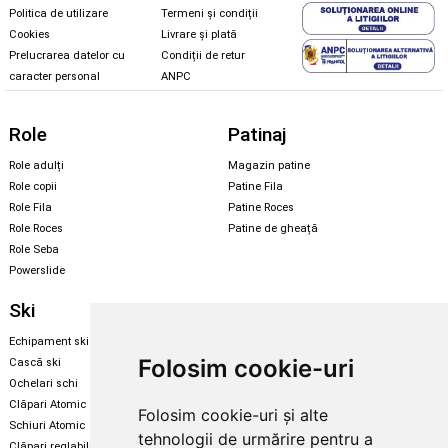
Politica de utilizare
Termeni și condiții
Cookies
Livrare și plată
Prelucrarea datelor cu
Condiții de retur
caracter personal
ANPC
Role
Patinaj
Role adulți
Magazin patine
Role copii
Patine Fila
Role Fila
Patine Roces
Role Roces
Patine de gheață
Role Seba
Powerslide
Ski
Snowboard
Echipament ski
Magazin snowboard
Folosim cookie-uri
Cască ski
Echipament snowboard
Ochelari schi
Legături Rome SDS
Clăpari Atomic
Folosim cookie-uri și alte
Skate & longboard
Schiuri Atomic
tehnologii de urmărire pentru a
Clăpari reglabili