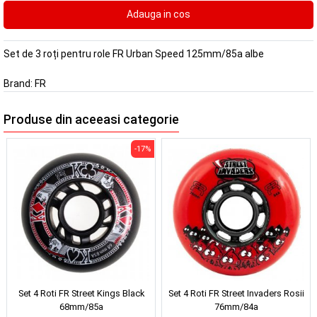
Set de 3 roți pentru role FR Urban Speed 125mm/85a albe
Brand:
FR
Produse din aceeasi categorie
-17%
Set 4 Roti FR Street Kings Black
Set 4 Roti FR Street Invaders Rosii
68mm/85a
76mm/84a