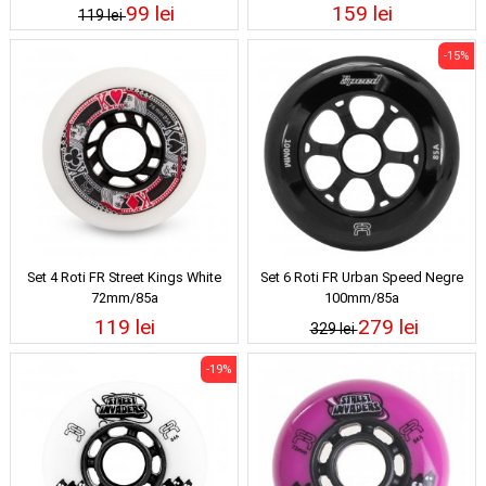
99 lei
159 lei
119 lei
-15%
Set 4 Roti FR Street Kings White
Set 6 Roti FR Urban Speed Negre
72mm/85a
100mm/85a
119 lei
279 lei
329 lei
-19%