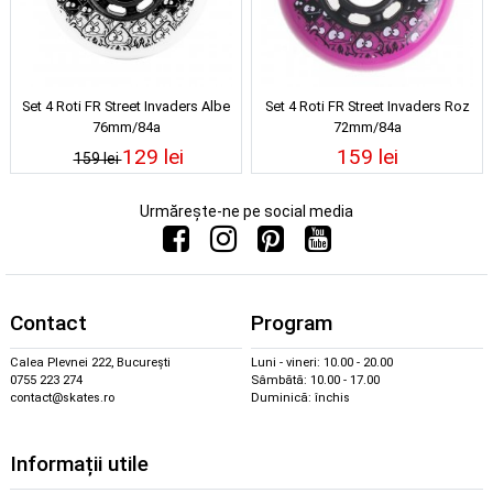
Set 4 Roti FR Street Invaders Albe
Set 4 Roti FR Street Invaders Roz
76mm/84a
72mm/84a
129 lei
159 lei
159 lei
Urmărește-ne pe social media
Contact
Program
Calea Plevnei 222, București
Luni - vineri: 10.00 - 20.00
0755 223 274
Sâmbătă: 10.00 - 17.00
contact@skates.ro
Duminică: închis
Informații utile