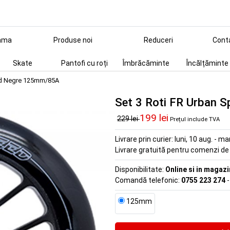
ama
Produse noi
Reduceri
Cont
Skate
Pantofi cu roți
Îmbrăcăminte
Încălțăminte
eed Negre 125mm/85A
Set 3 Roti FR Urban
199 lei
229 lei
Prețul include TVA
Livrare prin curier:
luni, 10 aug. - ma
Livrare gratuită pentru comenzi d
Disponibilitate:
Online si in magazi
Comandă telefonic:
0755 223 274
-
125mm