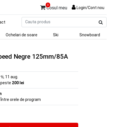
0
Cosul meu
Login/Cont nou
Cauta
act
produs
Ochelari de soare
Ski
Snowboard
 Speed Negre 125mm/85A
rti, 11 aug.
e peste
200 lei
n
 Între orele de program