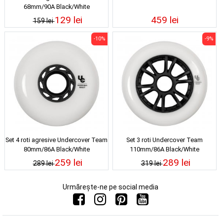
68mm/90A Black/White
129 lei
459 lei
159 lei
-10%
-9%
Set 4 roti agresive Undercover Team
Set 3 roti Undercover Team
80mm/86A Black/White
110mm/86A Black/White
259 lei
289 lei
289 lei
319 lei
Urmărește-ne pe social media