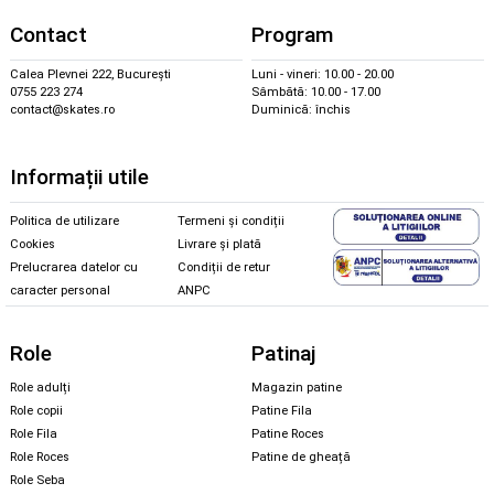
Contact
Program
Calea Plevnei 222, București
Luni - vineri: 10.00 - 20.00
0755 223 274
Sâmbătă: 10.00 - 17.00
contact@skates.ro
Duminică: închis
Informații utile
Politica de utilizare
Termeni și condiții
Cookies
Livrare și plată
Prelucrarea datelor cu
Condiții de retur
caracter personal
ANPC
Role
Patinaj
Role adulți
Magazin patine
Role copii
Patine Fila
Role Fila
Patine Roces
Role Roces
Patine de gheață
Role Seba