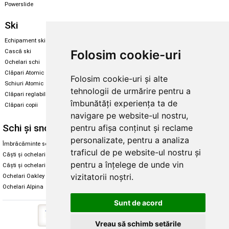
Powerslide
Ski
Snowboard
Echipament ski
Magazin snowboard
Folosim cookie-uri
Cască ski
Echipament snowboard
Ochelari schi
Legături Rome SDS
Clăpari Atomic
Folosim cookie-uri și alte
Skate & longboard
Schiuri Atomic
tehnologii de urmărire pentru a
Clăpari reglabili
Santa Cruz
îmbunătăți experiența ta de
Clăpari copii
Enuff Skateboards
navigare pe website-ul nostru,
Schi și snowboard
Diverse
pentru afișa conținut și reclame
personalizate, pentru a analiza
Îmbrăcăminte schi și snowboard
Cum aleg rolele
traficul de pe website-ul nostru și
Căști și ochelari de iarnă
Cum aleg ochelarii
pentru a înțelege de unde vin
Căști și ochelari Alpina
Ochelari de soare Oakley
vizitatorii noștri.
Ochelari Oakley
Ochelari de soare Alpina
Ochelari Alpina
Intretinere manusi
Sunt de acord
Vreau să schimb setările