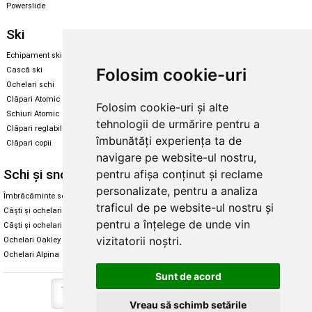
Powerslide
Ski
Snowboard
Echipament ski
Magazin snowboard
Folosim cookie-uri
Cască ski
Echipament snowboard
Ochelari schi
Legături Rome SDS
Clăpari Atomic
Folosim cookie-uri și alte
Skate & longboard
Schiuri Atomic
tehnologii de urmărire pentru a
Clăpari reglabili
Santa Cruz
îmbunătăți experiența ta de
Clăpari copii
Enuff Skateboards
navigare pe website-ul nostru,
Schi și snowboard
Diverse
pentru afișa conținut și reclame
personalizate, pentru a analiza
Îmbrăcăminte schi și snowboard
Cum aleg rolele
traficul de pe website-ul nostru și
Căști și ochelari de iarnă
Cum aleg ochelarii
pentru a înțelege de unde vin
Căști și ochelari Alpina
Ochelari de soare Oakley
vizitatorii noștri.
Ochelari Oakley
Ochelari de soare Alpina
Ochelari Alpina
Intretinere manusi
Sunt de acord
Vreau să schimb setările