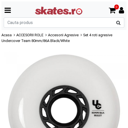
0
C
p
Acasa
ACCESORII ROLE
Accesorii Agresive
Set 4 roti agresive
Undercover Team 80mm/86A Black/White