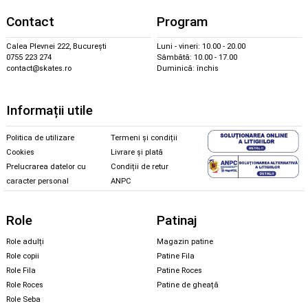
Contact
Program
Calea Plevnei 222, București
Luni - vineri: 10.00 - 20.00
0755 223 274
Sâmbătă: 10.00 - 17.00
contact@skates.ro
Duminică: închis
Informații utile
Politica de utilizare
Termeni și condiții
Cookies
Livrare și plată
Prelucrarea datelor cu
Condiții de retur
caracter personal
ANPC
Role
Patinaj
Role adulți
Magazin patine
Role copii
Patine Fila
Role Fila
Patine Roces
Role Roces
Patine de gheață
Role Seba