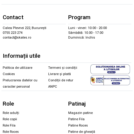
Contact
Program
Calea Plevnei 222, București
Luni - vineri: 10.00 - 20.00
0755 223 274
Sâmbătă: 10.00 - 17.00
contact@skates.ro
Duminică: închis
Informații utile
Politica de utilizare
Termeni și condiții
Cookies
Livrare și plată
Prelucrarea datelor cu
Condiții de retur
caracter personal
ANPC
Role
Patinaj
Role adulți
Magazin patine
Role copii
Patine Fila
Role Fila
Patine Roces
Role Roces
Patine de gheață