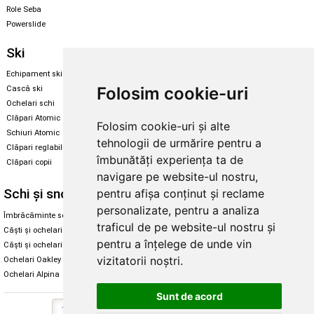
Role Seba
Powerslide
Ski
Snowboard
Echipament ski
Magazin snowboard
Folosim cookie-uri
Cască ski
Echipament snowboard
Ochelari schi
Legături Rome SDS
Clăpari Atomic
Folosim cookie-uri și alte
Skate & longboard
Schiuri Atomic
tehnologii de urmărire pentru a
Clăpari reglabili
Santa Cruz
îmbunătăți experiența ta de
Clăpari copii
Enuff Skateboards
navigare pe website-ul nostru,
Schi și snowboard
Diverse
pentru afișa conținut și reclame
personalizate, pentru a analiza
Îmbrăcăminte schi și snowboard
Cum aleg rolele
traficul de pe website-ul nostru și
Căști și ochelari de iarnă
Cum aleg ochelarii
pentru a înțelege de unde vin
Căști și ochelari Alpina
Ochelari de soare Oakley
vizitatorii noștri.
Ochelari Oakley
Ochelari de soare Alpina
Ochelari Alpina
Intretinere manusi
Sunt de acord