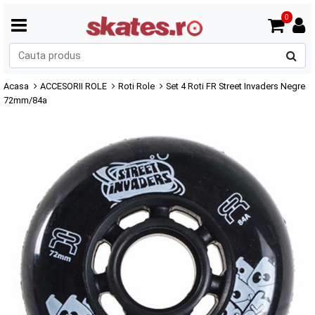
0
C
p
Acasa
ACCESORII ROLE
Roti Role
Set 4 Roti FR Street Invaders Negre
72mm/84a