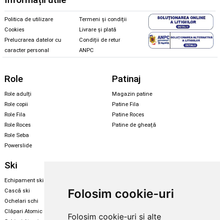
Politica de utilizare
Termeni și condiții
Cookies
Livrare și plată
Prelucrarea datelor cu
Condiții de retur
caracter personal
ANPC
Role
Patinaj
Role adulți
Magazin patine
Role copii
Patine Fila
Role Fila
Patine Roces
Role Roces
Patine de gheață
Role Seba
Powerslide
Ski
Snowboard
Echipament ski
Magazin snowboard
Folosim cookie-uri
Cască ski
Echipament snowboard
Ochelari schi
Legături Rome SDS
Clăpari Atomic
Folosim cookie-uri și alte