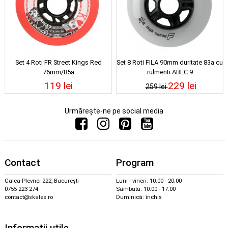
Set 4 Roti FR Street Kings Red
Set 8 Roti FILA 90mm duritate 83a cu
76mm/85a
rulmenti ABEC 9
119 lei
229 lei
259 lei
Urmărește-ne pe social media
Contact
Program
Calea Plevnei 222, București
Luni - vineri: 10.00 - 20.00
0755 223 274
Sâmbătă: 10.00 - 17.00
contact@skates.ro
Duminică: închis
Informații utile