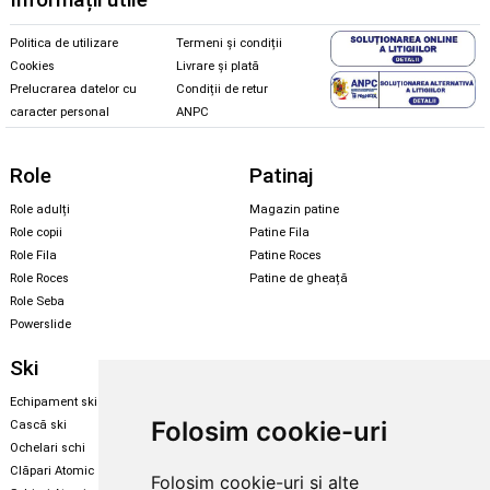
Politica de utilizare
Termeni și condiții
Cookies
Livrare și plată
Prelucrarea datelor cu
Condiții de retur
caracter personal
ANPC
Role
Patinaj
Role adulți
Magazin patine
Role copii
Patine Fila
Role Fila
Patine Roces
Role Roces
Patine de gheață
Role Seba
Powerslide
Ski
Snowboard
Echipament ski
Magazin snowboard
Folosim cookie-uri
Cască ski
Echipament snowboard
Ochelari schi
Legături Rome SDS
Clăpari Atomic
Folosim cookie-uri și alte