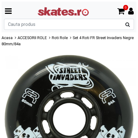
0
C
p
Acasa
ACCESORII ROLE
Roti Role
Set 4 Roti FR Street Invaders Negre
80mm/84a