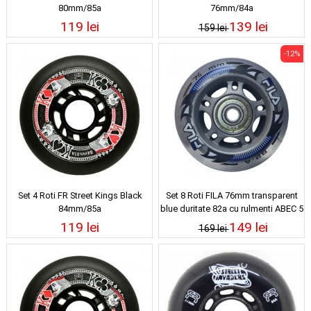
80mm/85a
76mm/84a
119 lei
139 lei
159 lei
-12%
Set 4 Roti FR Street Kings Black
Set 8 Roti FILA 76mm transparent
84mm/85a
blue duritate 82a cu rulmenti ABEC 5
119 lei
149 lei
169 lei