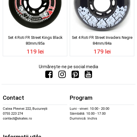
Set 4 Roti FR Street Kings Black
Set 4 Roti FR Street Invaders Negre
80mm/85a
84mm/84a
119 lei
179 lei
Urmărește-ne pe social media
Contact
Program
Calea Plevnei 222, București
Luni - vineri: 10.00 - 20.00
0755 223 274
Sâmbătă: 10.00 - 17.00
contact@skates.ro
Duminică: închis
Informații utile