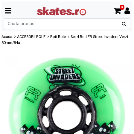
0
C
p
Acasa
ACCESORII ROLE
Roti Role
Set 4 Roti FR Street Invaders Verzi
80mm/84a