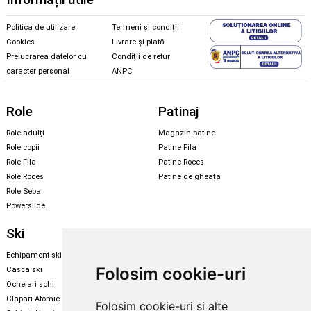
Politica de utilizare
Termeni și condiții
Cookies
Livrare și plată
Prelucrarea datelor cu
Condiții de retur
caracter personal
ANPC
Role
Patinaj
Role adulți
Magazin patine
Role copii
Patine Fila
Role Fila
Patine Roces
Role Roces
Patine de gheață
Role Seba
Powerslide
Ski
Snowboard
Echipament ski
Magazin snowboard
Folosim cookie-uri
Cască ski
Echipament snowboard
Ochelari schi
Legături Rome SDS
Clăpari Atomic
Folosim cookie-uri și alte