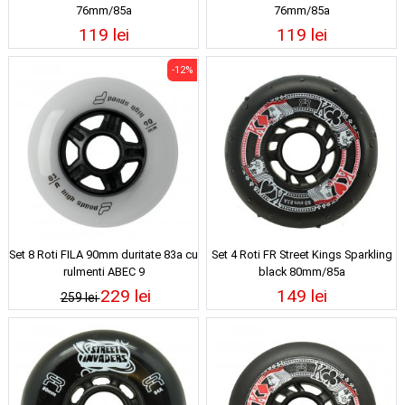
76mm/85a
76mm/85a
119 lei
119 lei
-12%
Set 8 Roti FILA 90mm duritate 83a cu
Set 4 Roti FR Street Kings Sparkling
rulmenti ABEC 9
black 80mm/85a
229 lei
149 lei
259 lei