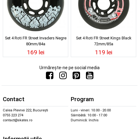
Set 4 Roti FR Street Invaders Negre
Set 4 Roti FR Street Kings Black
80mm/84a
72mm/85a
169 lei
119 lei
Urmărește-ne pe social media
Contact
Program
Calea Plevnei 222, București
Luni - vineri: 10.00 - 20.00
0755 223 274
Sâmbătă: 10.00 - 17.00
contact@skates.ro
Duminică: închis
Informații utile