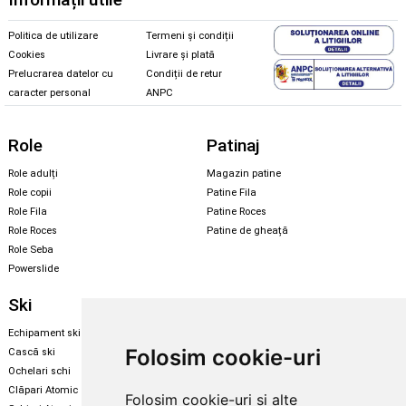
Politica de utilizare
Termeni și condiții
Cookies
Livrare și plată
Prelucrarea datelor cu
Condiții de retur
caracter personal
ANPC
Role
Patinaj
Role adulți
Magazin patine
Role copii
Patine Fila
Role Fila
Patine Roces
Role Roces
Patine de gheață
Role Seba
Powerslide
Ski
Snowboard
Echipament ski
Magazin snowboard
Folosim cookie-uri
Cască ski
Echipament snowboard
Ochelari schi
Legături Rome SDS
Clăpari Atomic
Folosim cookie-uri și alte