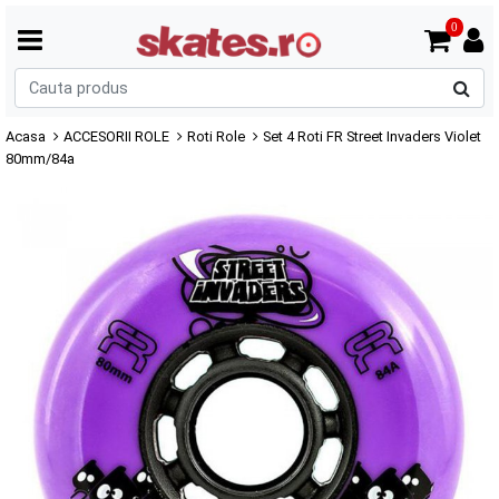
0
C
p
Acasa
ACCESORII ROLE
Roti Role
Set 4 Roti FR Street Invaders Violet
80mm/84a