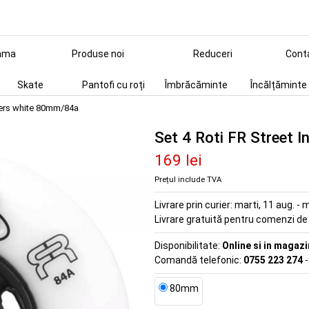
ama
Produse noi
Reduceri
Cont
Skate
Pantofi cu roți
Îmbrăcăminte
Încălțăminte
aders white 80mm/84a
Set 4 Roti FR Street 
169 lei
Prețul include TVA
Livrare prin curier:
marti, 11 aug. - m
Livrare gratuită pentru comenzi d
Disponibilitate:
Online si in magazi
Comandă telefonic:
0755 223 274
-
80mm