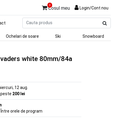
0
Cosul meu
Login/Cont nou
Cauta
act
produs
Ochelari de soare
Ski
Snowboard
Invaders white 80mm/84a
iercuri, 12 aug.
e peste
200 lei
n
 Între orele de program