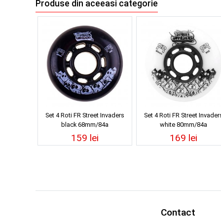
Produse din aceeasi categorie
Set 4 Roti FR Street Invaders
Set 4 Roti FR Street Invader
black 68mm/84a
white 80mm/84a
159 lei
169 lei
Contact