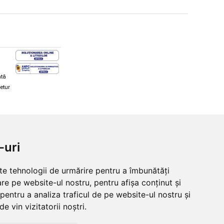
ată
retur
hi și snowboard
Diverse
-uri
ăcăminte schi și snowboard
Cum aleg rolele
i și ochelari de iarnă
Cum aleg ochelarii
lte tehnologii de urmărire pentru a îmbunătăți
i și ochelari Alpina
Ochelari de soare Oakley
re pe website-ul nostru, pentru afișa conținut și
lari Oakley
Ochelari de soare Alpina
lari Alpina
Intretinere manusi
pentru a analiza traficul de pe website-ul nostru și
e vin vizitatorii noștri.