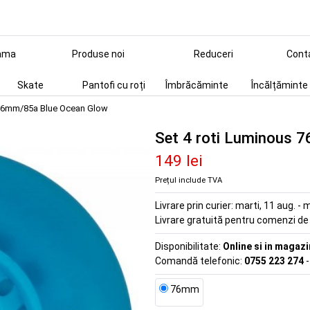
ama
Produse noi
Reduceri
Cont
Skate
Pantofi cu roți
Îmbrăcăminte
Încălțăminte
 76mm/85a Blue Ocean Glow
Set 4 roti Luminous 
149 lei
Prețul include TVA
Livrare prin curier:
marti, 11 aug. - m
Livrare gratuită pentru comenzi d
Disponibilitate:
Online si in magazi
Comandă telefonic:
0755 223 274
-
76mm