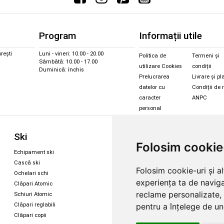
Program
Informații utile
rești
Luni - vineri: 10.00 - 20.00
Politica de
Termeni și
Sâmbătă: 10.00 - 17.00
utilizare Cookies
condiții
Duminică: închis
Prelucrarea
Livrare și pl
datelor cu
Condiții de 
caracter
ANPC
personal
Sc
Ski
Snowboard
Folosim cookie
Îmbr
Echipament ski
Magazin snowboard
Cășt
Cască ski
Echipament snowboard
Folosim cookie-uri și a
Cășt
Ochelari schi
Legături Rome SDS
experiența ta de naviga
Oche
Clăpari Atomic
Skate & longboard
Oche
reclame personalizate, 
Schiuri Atomic
pentru a înțelege de und
Clăpari reglabili
Santa Cruz
Clăpari copii
Enuff Skateboards