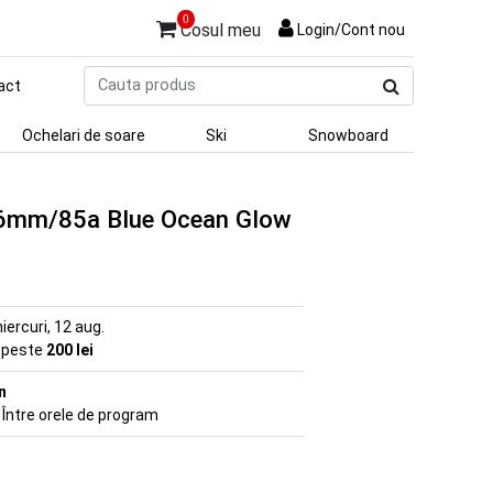
0
Cosul meu
Login/Cont nou
Cauta
act
produs
Ochelari de soare
Ski
Snowboard
76mm/85a Blue Ocean Glow
iercuri, 12 aug.
e peste
200 lei
n
 Între orele de program