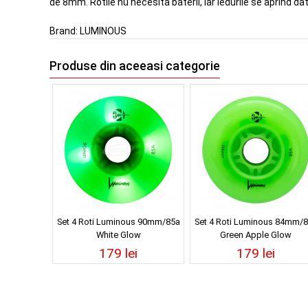
de 8mm. Rotile nu necesita baterii, iar ledurile se aprind d
Brand:
LUMINOUS
Produse din aceeasi categorie
Set 4 Roti Luminous 90mm/85a
Set 4 Roti Luminous 84mm/
White Glow
Green Apple Glow
179 lei
179 lei