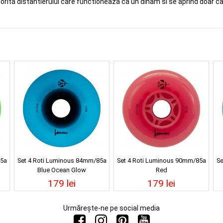
atorita distantierului care functioneaza ca un dinam si se aprind doar c
85a
Set 4 Roti Luminous 84mm/85a
Set 4 Roti Luminous 90mm/85a
Se
Blue Ocean Glow
Red
179 lei
179 lei
Urmărește-ne pe social media