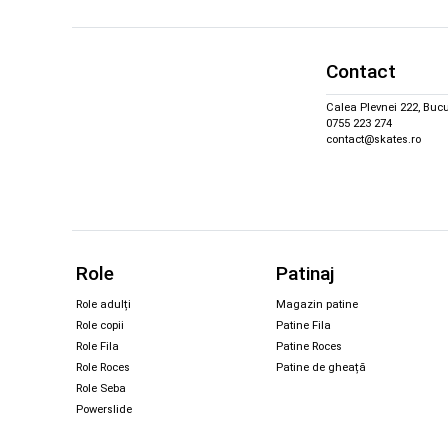
Contact
Calea Plevnei 222, Bucu
0755 223 274
contact@skates.ro
Role
Patinaj
Role adulți
Magazin patine
Role copii
Patine Fila
Role Fila
Patine Roces
Role Roces
Patine de gheață
Role Seba
Powerslide