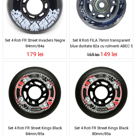
Set 4 Roti FR Street Invaders Negre
Set 8 Roti FILA 76mm transparent
84mm/84a
blue duritate 82a cu rulmenti ABEC 5
179 lei
149 lei
169 lei
Set 4 Roti FR Street Kings Black
Set 4 Roti FR Street Kings Black
84mm/85a
80mm/85a