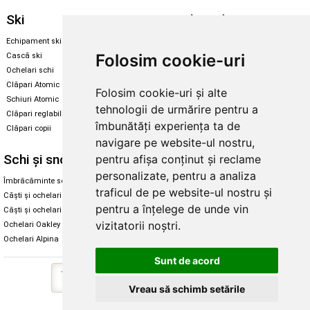
Ski
Snowboard
Echipament ski
Magazin snowboard
Folosim cookie-uri
Cască ski
Echipament snowboard
Ochelari schi
Legături Rome SDS
Clăpari Atomic
Folosim cookie-uri și alte
Skate & longboard
Schiuri Atomic
tehnologii de urmărire pentru a
Clăpari reglabili
Santa Cruz
îmbunătăți experiența ta de
Clăpari copii
Enuff Skateboards
navigare pe website-ul nostru,
Schi și snowboard
Diverse
pentru afișa conținut și reclame
personalizate, pentru a analiza
Îmbrăcăminte schi și snowboard
Cum aleg rolele
traficul de pe website-ul nostru și
Căști și ochelari de iarnă
Cum aleg ochelarii
pentru a înțelege de unde vin
Căști și ochelari Alpina
Ochelari de soare Oakley
vizitatorii noștri.
Ochelari Oakley
Ochelari de soare Alpina
Ochelari Alpina
Intretinere manusi
Sunt de acord
Vreau să schimb setările