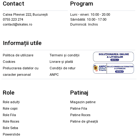
Contact
Program
Calea Plevnei 222, București
Luni - vineri: 10.00 - 20.00
0755 223 274
Sâmbătă: 10.00 - 17.00
contact@skates.ro
Duminică: închis
Informații utile
Politica de utilizare
Termeni și condiții
Cookies
Livrare și plată
Prelucrarea datelor cu
Condiții de retur
caracter personal
ANPC
Role
Patinaj
Role adulți
Magazin patine
Role copii
Patine Fila
Role Fila
Patine Roces
Role Roces
Patine de gheață
Role Seba
Powerslide