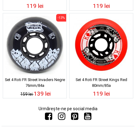
119 lei
119 lei
-13%
Set 4 Roti FR Street Invaders Negre
Set 4 Roti FR Street Kings Red
76mm/84a
80mm/85a
139 lei
119 lei
159 lei
Urmărește-ne pe social media