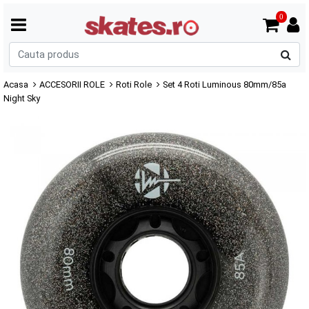
0
C
p
Acasa
ACCESORII ROLE
Roti Role
Set 4 Roti Luminous 80mm/85a
Night Sky