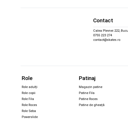
Contact
Calea Plevnei 222, Bucu
0755 223 274
contact@skates.ro
Role
Patinaj
Role adulți
Magazin patine
Role copii
Patine Fila
Role Fila
Patine Roces
Role Roces
Patine de gheață
Role Seba
Powerslide