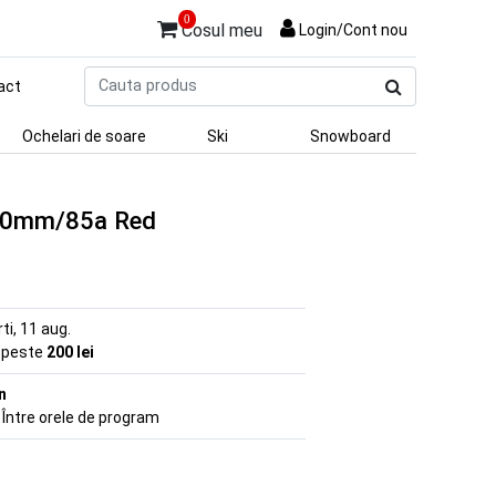
0
Cosul meu
Login/Cont nou
Cauta
act
produs
Ochelari de soare
Ski
Snowboard
 90mm/85a Red
rti, 11 aug.
e peste
200 lei
n
 Între orele de program