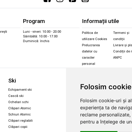
Program
Informații utile
rești
Luni - vineri: 10.00 - 20.00
Politica de
Termeni și
Sâmbătă: 10.00 - 17.00
utilizare Cookies
condiții
Duminică: închis
Prelucrarea
Livrare și pl
datelor cu
Condiții de 
caracter
ANPC
personal
Sc
Ski
Snowboard
Folosim cookie
Îmbr
Echipament ski
Magazin snowboard
Cășt
Cască ski
Echipament snowboard
Folosim cookie-uri și a
Cășt
Ochelari schi
Legături Rome SDS
experiența ta de naviga
Oche
Clăpari Atomic
Skate & longboard
Oche
reclame personalizate, 
Schiuri Atomic
pentru a înțelege de und
Clăpari reglabili
Santa Cruz
Clăpari copii
Enuff Skateboards