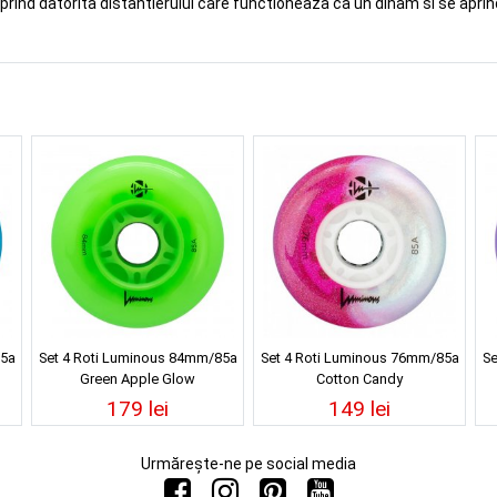
 aprind datorita distantierului care functioneaza ca un dinam si se apri
85a
Set 4 Roti Luminous 84mm/85a
Set 4 Roti Luminous 76mm/85a
Se
Green Apple Glow
Cotton Candy
179 lei
149 lei
Urmărește-ne pe social media