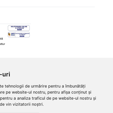
ată
retur
hi și snowboard
Diverse
-uri
ăcăminte schi și snowboard
Cum aleg rolele
i și ochelari de iarnă
Cum aleg ochelarii
lte tehnologii de urmărire pentru a îmbunătăți
i și ochelari Alpina
Ochelari de soare Oakley
re pe website-ul nostru, pentru afișa conținut și
lari Oakley
Ochelari de soare Alpina
lari Alpina
Intretinere manusi
pentru a analiza traficul de pe website-ul nostru și
e vin vizitatorii noștri.