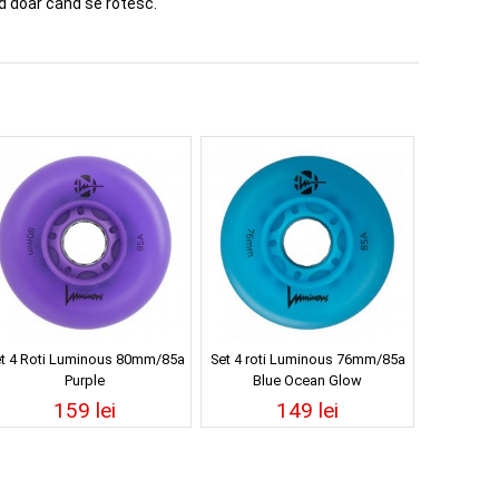
nd doar cand se rotesc.
t 4 Roti Luminous 80mm/85a
Set 4 roti Luminous 76mm/85a
Purple
Blue Ocean Glow
159 lei
149 lei