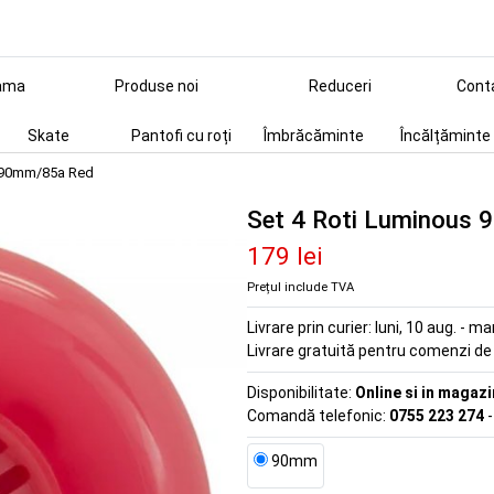
ama
Produse noi
Reduceri
Cont
Skate
Pantofi cu roți
Îmbrăcăminte
Încălțăminte
s 90mm/85a Red
Set 4 Roti Luminous
179 lei
Prețul include TVA
Livrare prin curier:
luni, 10 aug. - ma
Livrare gratuită pentru comenzi d
Disponibilitate:
Online si in magazi
Comandă telefonic:
0755 223 274
-
90mm