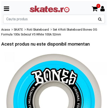
0
C
p
Acasa
SKATE
Roti Skateboard
Set 4 Roti Skateboard Bones OG
Formula 100s Sidecut V5 White 100A 52mm
Acest produs nu este disponibil momentan