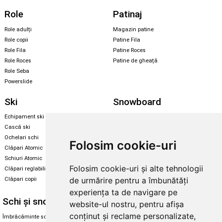
Role
Patinaj
Role adulți
Magazin patine
Role copii
Patine Fila
Role Fila
Patine Roces
Role Roces
Patine de gheață
Role Seba
Powerslide
Ski
Snowboard
Echipament ski
Magazin snowboard
Cască ski
Echipament snowboard
Ochelari schi
Legături Rome SDS
Folosim cookie-uri
Clăpari Atomic
Skate & longboard
Schiuri Atomic
Folosim cookie-uri și alte tehnologii
Clăpari reglabili
Santa Cruz
de urmărire pentru a îmbunătăți
Clăpari copii
Enuff Skateboards
experiența ta de navigare pe
Schi și snowboard
Diverse
website-ul nostru, pentru afișa
conținut și reclame personalizate,
Îmbrăcăminte schi și snowboard
Cum aleg rolele