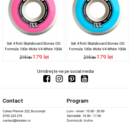
Set 4 Roti Skateboard Bones OG
Set 4 Roti Skateboard Bones OG
Formula 100s Wide V4 White 100A
Formula 100s Wide V4 White 100A
53mm
52mm
179 lei
179 lei
219 lei
219 lei
Urmărește-ne pe social media
Contact
Program
Calea Plevnei 222, București
Luni - vineri: 10.00 - 20.00
0755 223 274
Sâmbătă: 10.00 - 17.00
contact@skates.ro
Duminică: închis