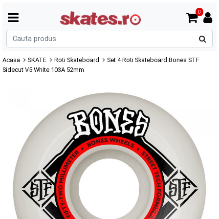
0
C
p
Acasa
SKATE
Roti Skateboard
Set 4 Roti Skateboard Bones STF
Sidecut V5 White 103A 52mm