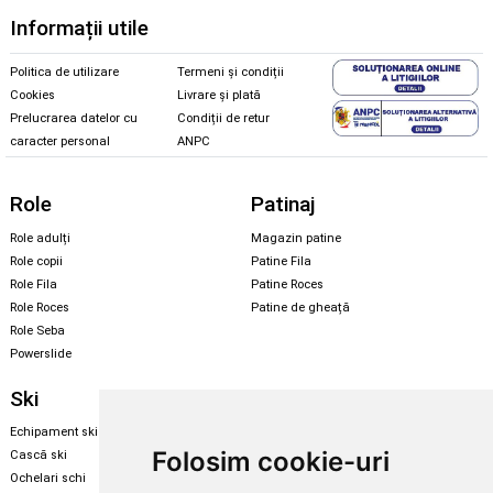
Informații utile
Politica de utilizare
Termeni și condiții
Cookies
Livrare și plată
Prelucrarea datelor cu
Condiții de retur
caracter personal
ANPC
Role
Patinaj
Role adulți
Magazin patine
Role copii
Patine Fila
Role Fila
Patine Roces
Role Roces
Patine de gheață
Role Seba
Powerslide
Ski
Snowboard
Echipament ski
Magazin snowboard
Folosim cookie-uri
Cască ski
Echipament snowboard
Ochelari schi
Legături Rome SDS