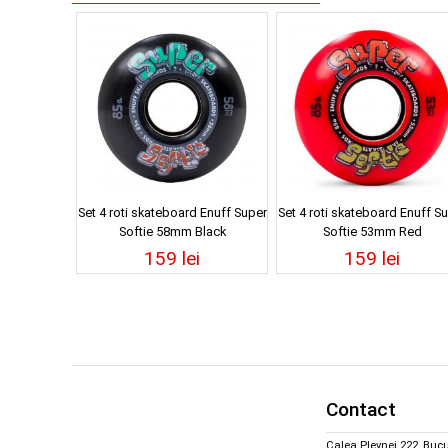
Set 4 roti skateboard Enuff Super
Set 4 roti skateboard Enuff S
Softie 58mm Black
Softie 53mm Red
159 lei
159 lei
Contact
Calea Plevnei 222, Bucu