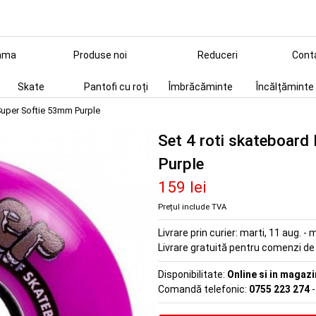
ama
Produse noi
Reduceri
Cont
Skate
Pantofi cu roți
Îmbrăcăminte
Încălțăminte
 Super Softie 53mm Purple
Set 4 roti skateboard
Purple
159 lei
Prețul include TVA
Livrare prin curier:
marti, 11 aug. - m
Livrare gratuită pentru comenzi d
Disponibilitate:
Online si in magazi
Comandă telefonic:
0755 223 274
-