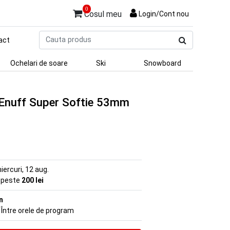
0
Cosul meu
Login/Cont nou
Cauta
act
produs
Ochelari de soare
Ski
Snowboard
 Enuff Super Softie 53mm
iercuri, 12 aug.
e peste
200 lei
n
 Între orele de program