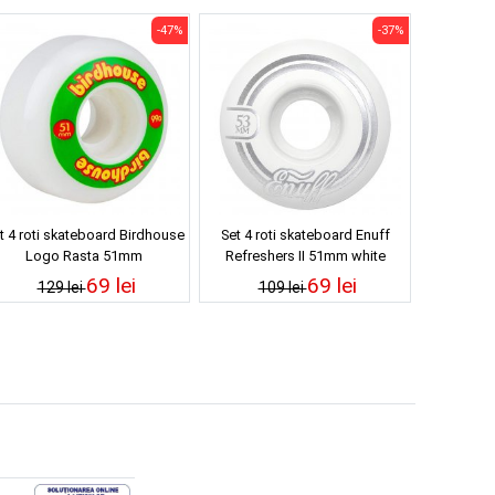
-47%
-37%
t 4 roti skateboard Birdhouse
Set 4 roti skateboard Enuff
Logo Rasta 51mm
Refreshers II 51mm white
69 lei
69 lei
129 lei
109 lei