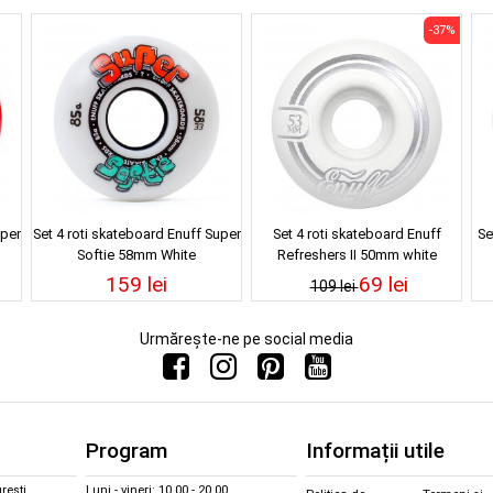
-37%
uper
Set 4 roti skateboard Enuff Super
Set 4 roti skateboard Enuff
Se
Softie 58mm White
Refreshers II 50mm white
159 lei
69 lei
109 lei
Urmărește-ne pe social media
Program
Informații utile
rești
Luni - vineri: 10.00 - 20.00