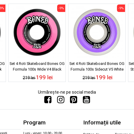
-9%
-9%
-9%
 OG
Set 4 Roti Skateboard Bones OG
Set 4 Roti Skateboard Bones OG
Set
k
Formula 100s Wide V4 Black
Formula 100s Sidecut V5 White
S
100A 53mm
100A 55mm
199 lei
199 lei
219 lei
219 lei
Urmărește-ne pe social media
Program
Informații utile
rești
Luni - vineri: 10.00 - 20.00