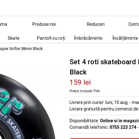
ama
Produse noi
Reduceri
Cont
Skate
Pantofi cu roți
Îmbrăcăminte
Încălțăminte
 Super Softie 58mm Black
Set 4 roti skateboard
Black
159 lei
Prețul include TVA
Livrare prin curier:
luni, 10 aug. - ma
Livrare gratuită pentru comenzi d
Disponibilitate:
Online si in magazi
Comandă telefonic:
0755 223 274
-