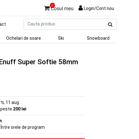
0
Cosul meu
Login/Cont nou
Cauta
act
produs
Ochelari de soare
Ski
Snowboard
 Enuff Super Softie 58mm
rti, 11 aug.
e peste
200 lei
n
 Între orele de program