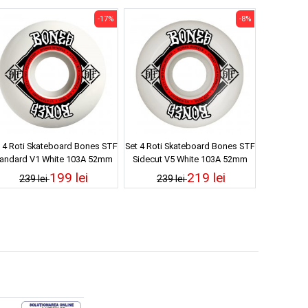
-17%
-8%
 4 Roti Skateboard Bones STF
Set 4 Roti Skateboard Bones STF
tandard V1 White 103A 52mm
Sidecut V5 White 103A 52mm
199 lei
219 lei
239 lei
239 lei