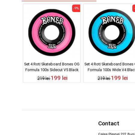
-9%
Set 4 Roti Skateboard Bones OG
Set 4 Roti Skateboard Bones
Formula 100s Sidecut V5 Black
Formula 100s Wide V4 Blac
100A 53mm
100A 52mm
199 lei
199 lei
219 lei
219 lei
Contact
Calea Plevnei 222, Bucu