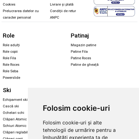
Cookies
Livrare și plată
Prelucrarea datelor cu
Condiții de retur
caracter personal
ANPC
Role
Patinaj
Role adulți
Magazin patine
Role copii
Patine Fila
Role Fila
Patine Roces
Role Roces
Patine de gheață
Role Seba
Powerslide
Ski
Snowboard
Echipament ski
Magazin snowboard
Folosim cookie-uri
Cască ski
Echipament snowboard
Ochelari schi
Legături Rome SDS
Clăpari Atomic
Folosim cookie-uri și alte
Skate & longboard
Schiuri Atomic
tehnologii de urmărire pentru a
Clăpari reglabili
Santa Cruz
îmbunătăți experiența ta de
Clăpari copii