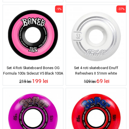
-9%
-37%
Set 4 Roti Skateboard Bones OG
Set 4 roti skateboard Enuff
Formula 100s Sidecut V5 Black 100A
Refreshers II 51mm white
53mm
199 lei
69 lei
219 lei
109 lei