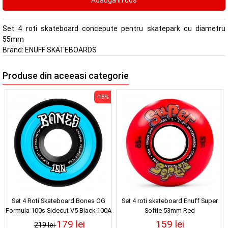
Set 4 roti skateboard concepute pentru skatepark cu diametru
55mm
Brand:
ENUFF SKATEBOARDS
Produse din aceeasi categorie
-18%
Set 4 Roti Skateboard Bones OG
Set 4 roti skateboard Enuff Super
Formula 100s Sidecut V5 Black 100A
Softie 53mm Red
52mm
179 lei
159 lei
219 lei