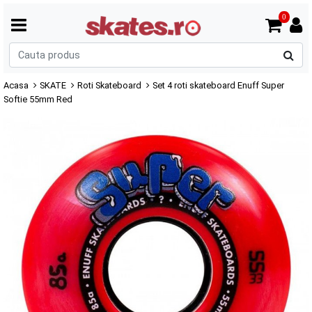
0
C
p
Acasa
SKATE
Roti Skateboard
Set 4 roti skateboard Enuff Super
Softie 55mm Red