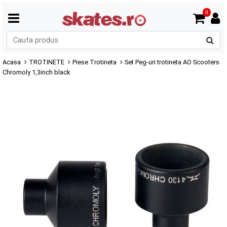
0
C
p
Acasa
TROTINETE
Piese Trotineta
Set Peg-uri trotineta AO Scooters
Chromoly 1,3inch black