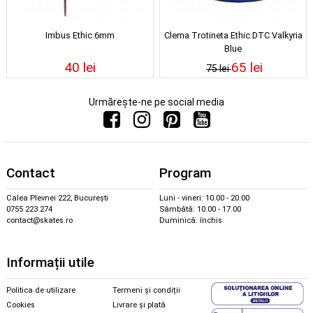
Imbus Ethic 6mm
Clema Trotineta Ethic DTC Valkyria
Blue
40 lei
65 lei
75 lei
Urmărește-ne pe social media
Contact
Program
Calea Plevnei 222, București
Luni - vineri: 10.00 - 20.00
0755 223 274
Sâmbătă: 10.00 - 17.00
contact@skates.ro
Duminică: închis
Informații utile
Politica de utilizare
Termeni și condiții
Cookies
Livrare și plată