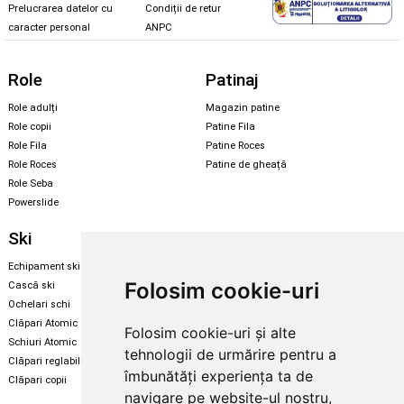
Prelucrarea datelor cu
Condiții de retur
caracter personal
ANPC
Role
Patinaj
Role adulți
Magazin patine
Role copii
Patine Fila
Role Fila
Patine Roces
Role Roces
Patine de gheață
Role Seba
Powerslide
Ski
Snowboard
Echipament ski
Magazin snowboard
Folosim cookie-uri
Cască ski
Echipament snowboard
Ochelari schi
Legături Rome SDS
Clăpari Atomic
Folosim cookie-uri și alte
Skate & longboard
Schiuri Atomic
tehnologii de urmărire pentru a
Clăpari reglabili
Santa Cruz
îmbunătăți experiența ta de
Clăpari copii
Enuff Skateboards
navigare pe website-ul nostru,