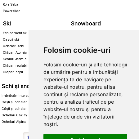
Role Seba
Powerslide
Ski
Snowboard
Echipament ski
Magazin snowboard
Cască ski
Echipament snowboard
Ochelari schi
Legături Rome SDS
Folosim cookie-uri
Clăpari Atomic
Skate & longboard
Schiuri Atomic
Folosim cookie-uri și alte tehnologii
Clăpari reglabili
Santa Cruz
de urmărire pentru a îmbunătăți
Clăpari copii
Enuff Skateboards
experiența ta de navigare pe
Schi și snowboard
Diverse
website-ul nostru, pentru afișa
conținut și reclame personalizate,
Îmbrăcăminte schi și snowboard
Cum aleg rolele
pentru a analiza traficul de pe
Căști și ochelari de iarnă
Cum aleg ochelarii
website-ul nostru și pentru a
Căști și ochelari Alpina
Ochelari de soare Oakley
Ochelari Oakley
Ochelari de soare Alpina
înțelege de unde vin vizitatorii
Ochelari Alpina
Intretinere manusi
noștri.