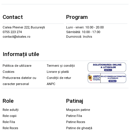
Contact
Program
Calea Plevnei 222, București
Luni - vineri: 10.00 - 20.00
0755 223 274
Sâmbătă: 10.00 - 17.00
contact@skates.ro
Duminică: închis
Informații utile
Politica de utilizare
Termeni și condiții
Cookies
Livrare și plată
Prelucrarea datelor cu
Condiții de retur
caracter personal
ANPC
Role
Patinaj
Role adulți
Magazin patine
Role copii
Patine Fila
Role Fila
Patine Roces
Role Roces
Patine de gheață