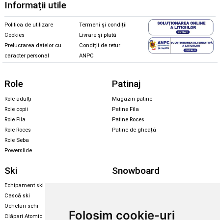
Informații utile
Politica de utilizare
Termeni și condiții
Cookies
Livrare și plată
Prelucrarea datelor cu
Condiții de retur
caracter personal
ANPC
Role
Patinaj
Role adulți
Magazin patine
Role copii
Patine Fila
Role Fila
Patine Roces
Role Roces
Patine de gheață
Role Seba
Powerslide
Ski
Snowboard
Echipament ski
Magazin snowboard
Cască ski
Echipament snowboard
Ochelari schi
Legături Rome SDS
Folosim cookie-uri
Clăpari Atomic