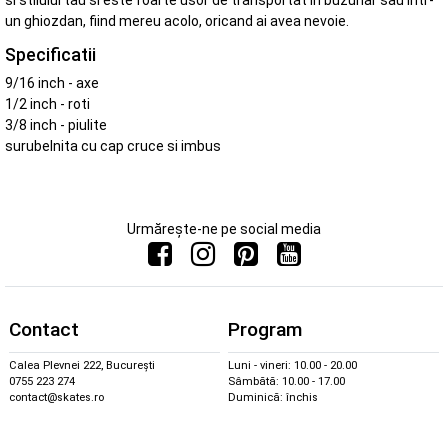
si stilului tau si este foarte usor de transportat in buzunar sau intr-
un ghiozdan, fiind mereu acolo, oricand ai avea nevoie.
Specificatii
9/16 inch - axe
1/2 inch - roti
3/8 inch - piulite
surubelnita cu cap cruce si imbus
Urmărește-ne pe social media
Contact
Program
Calea Plevnei 222, București
Luni - vineri: 10.00 - 20.00
0755 223 274
Sâmbătă: 10.00 - 17.00
contact@skates.ro
Duminică: închis