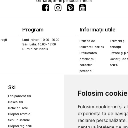
Urmărește-ne pe social media
Program
Informații utile
rești
Luni - vineri: 10.00 - 20.00
Politica de
Termeni și
Sâmbătă: 10.00 - 17.00
utilizare Cookies
condiții
Duminică: închis
Prelucrarea
Livrare și pl
datelor cu
Condiții de 
caracter
ANPC
personal
Sc
Ski
Snowboard
Folosim cookie
Îmbr
Echipament ski
Magazin snowboard
Cășt
Cască ski
Echipament snowboard
Folosim cookie-uri și a
Cășt
Ochelari schi
Legături Rome SDS
experiența ta de naviga
Oche
Clăpari Atomic
Skate & longboard
Oche
reclame personalizate, 
Schiuri Atomic
pentru a înțelege de und
Clăpari reglabili