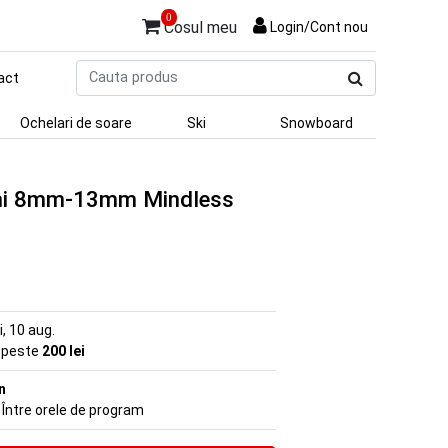
0
Cosul meu
Login/Cont nou
Cauta
act
produs
Ochelari de soare
Ski
Snowboard
nghi 8mm-13mm Mindless
ni, 10 aug.
e peste
200 lei
n
 Între orele de program