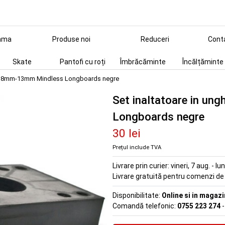
ama
Produse noi
Reduceri
Cont
Skate
Pantofi cu roți
Îmbrăcăminte
Încălțăminte
ghi 8mm-13mm Mindless Longboards negre
Set inaltatoare in u
Longboards negre
30 lei
Prețul include TVA
Livrare prin curier:
vineri, 7 aug. - lu
Livrare gratuită pentru comenzi d
Disponibilitate:
Online si in magazi
Comandă telefonic:
0755 223 274
-