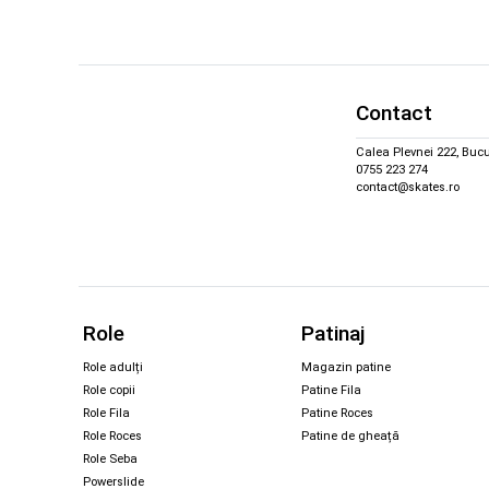
Contact
Calea Plevnei 222, Bucu
0755 223 274
contact@skates.ro
Role
Patinaj
Role adulți
Magazin patine
Role copii
Patine Fila
Role Fila
Patine Roces
Role Roces
Patine de gheață
Role Seba
Powerslide