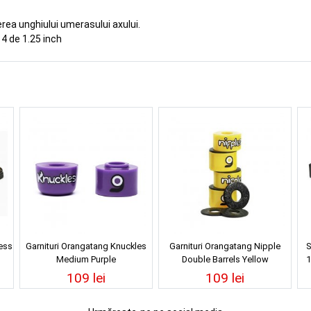
rea unghiului umerasului axului.
 4 de 1.25 inch
ess
Garnituri Orangatang Knuckles
Garnituri Orangatang Nipple
S
Medium Purple
Double Barrels Yellow
1
109 lei
109 lei