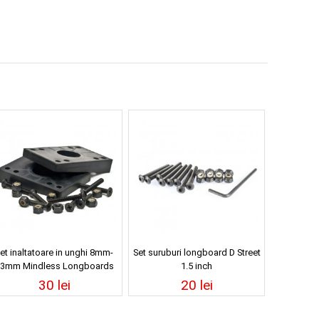
et inaltatoare in unghi 8mm-
Set suruburi longboard D Street
3mm Mindless Longboards
1.5 inch
negre
30 lei
20 lei