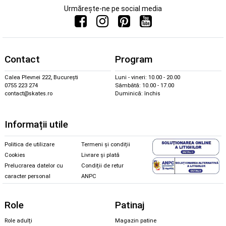
Urmărește-ne pe social media
Contact
Program
Calea Plevnei 222, București
Luni - vineri: 10.00 - 20.00
0755 223 274
Sâmbătă: 10.00 - 17.00
contact@skates.ro
Duminică: închis
Informații utile
Politica de utilizare
Termeni și condiții
Cookies
Livrare și plată
Prelucrarea datelor cu
Condiții de retur
caracter personal
ANPC
Role
Patinaj
Role adulți
Magazin patine