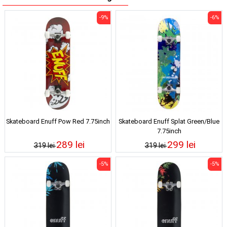
-9%
-6%
Skateboard Enuff Pow Red 7.75inch
Skateboard Enuff Splat Green/Blue
7.75inch
289 lei
299 lei
319 lei
319 lei
-5%
-5%