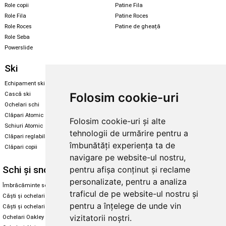
Role copii
Patine Fila
Role Fila
Patine Roces
Role Roces
Patine de gheață
Role Seba
Powerslide
Ski
Snowboard
Echipament ski
Magazin snowboard
Folosim cookie-uri
Cască ski
Echipament snowboard
Ochelari schi
Legături Rome SDS
Clăpari Atomic
Folosim cookie-uri și alte
Skate & longboard
Schiuri Atomic
tehnologii de urmărire pentru a
Clăpari reglabili
Santa Cruz
îmbunătăți experiența ta de
Clăpari copii
Enuff Skateboards
navigare pe website-ul nostru,
Schi și snowboard
Diverse
pentru afișa conținut și reclame
personalizate, pentru a analiza
Îmbrăcăminte schi și snowboard
Cum aleg rolele
traficul de pe website-ul nostru și
Căști și ochelari de iarnă
Cum aleg ochelarii
pentru a înțelege de unde vin
Căști și ochelari Alpina
Ochelari de soare Oakley
vizitatorii noștri.
Ochelari Oakley
Ochelari de soare Alpina