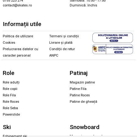
0755 223 274
Sâmbătă: 10.00 - 17.00
contact@skates.ro
Duminică: închis
Informații utile
Politica de utilizare
Termeni și condiții
Cookies
Livrare și plată
Prelucrarea datelor cu
Condiții de retur
caracter personal
ANPC
Role
Patinaj
Role adulți
Magazin patine
Role copii
Patine Fila
Role Fila
Patine Roces
Role Roces
Patine de gheață
Role Seba
Powerslide
Ski
Snowboard
Echipament ski
Magazin snowboard