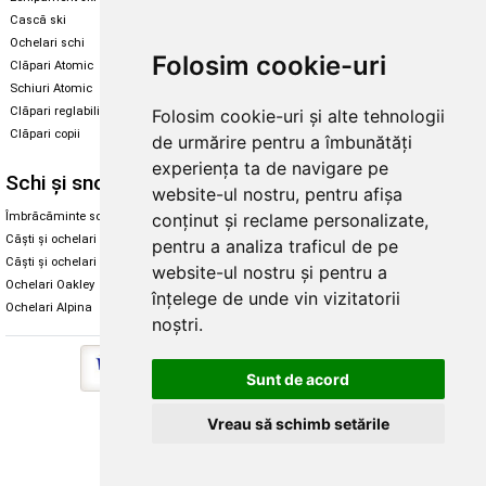
Cască ski
Echipament snowboard
Ochelari schi
Legături Rome SDS
Folosim cookie-uri
Clăpari Atomic
Skate & longboard
Schiuri Atomic
Clăpari reglabili
Folosim cookie-uri și alte tehnologii
Santa Cruz
Clăpari copii
de urmărire pentru a îmbunătăți
Enuff Skateboards
experiența ta de navigare pe
Schi și snowboard
Diverse
website-ul nostru, pentru afișa
conținut și reclame personalizate,
Îmbrăcăminte schi și snowboard
Cum aleg rolele
Căști și ochelari de iarnă
Cum aleg ochelarii
pentru a analiza traficul de pe
Căști și ochelari Alpina
Ochelari de soare Oakley
website-ul nostru și pentru a
Ochelari Oakley
Ochelari de soare Alpina
înțelege de unde vin vizitatorii
Ochelari Alpina
Intretinere manusi
noștri.
Sunt de acord
Vreau să schimb setările
Copyright © 2026 Skates.ro | SC Zmart Skating SRL