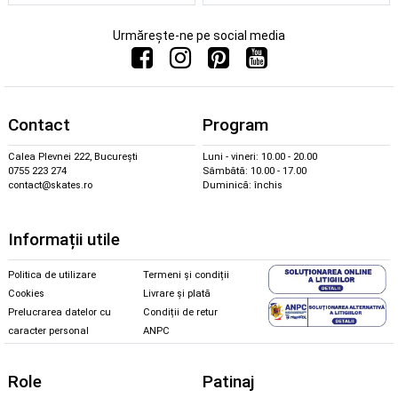
Urmărește-ne pe social media
Contact
Program
Calea Plevnei 222, București
Luni - vineri: 10.00 - 20.00
0755 223 274
Sâmbătă: 10.00 - 17.00
contact@skates.ro
Duminică: închis
Informații utile
Politica de utilizare
Termeni și condiții
Cookies
Livrare și plată
Prelucrarea datelor cu
Condiții de retur
caracter personal
ANPC
Role
Patinaj