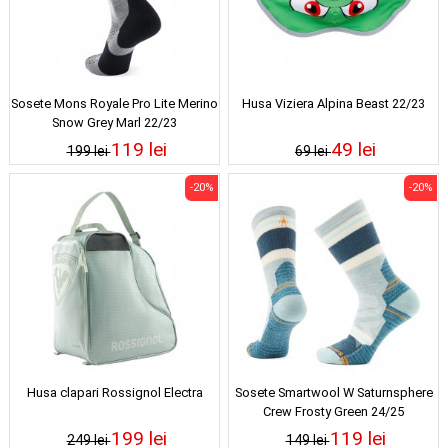
Sosete Mons Royale Pro Lite Merino
Husa Viziera Alpina Beast 22/23
Snow Grey Marl 22/23
119 lei
49 lei
199 lei
69 lei
-20%
-20%
Husa clapari Rossignol Electra
Sosete Smartwool W Saturnsphere
Crew Frosty Green 24/25
199 lei
119 lei
249 lei
149 lei