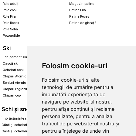
Role adulți
Magazin patine
Role copii
Patine Fila
Role Fila
Patine Roces
Role Roces
Patine de gheață
Role Seba
Powerslide
Ski
Snowboard
Echipament ski
Magazin snowboard
Folosim cookie-uri
Cască ski
Echipament snowboard
Ochelari schi
Legături Rome SDS
Clăpari Atomic
Folosim cookie-uri și alte
Skate & longboard
Schiuri Atomic
tehnologii de urmărire pentru a
Clăpari reglabili
Santa Cruz
îmbunătăți experiența ta de
Clăpari copii
Enuff Skateboards
navigare pe website-ul nostru,
Schi și snowboard
Diverse
pentru afișa conținut și reclame
personalizate, pentru a analiza
Îmbrăcăminte schi și snowboard
Cum aleg rolele
traficul de pe website-ul nostru și
Căști și ochelari de iarnă
Cum aleg ochelarii
pentru a înțelege de unde vin
Căști și ochelari Alpina
Ochelari de soare Oakley