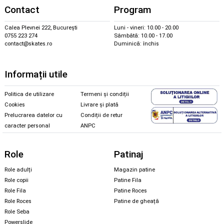
Contact
Program
Calea Plevnei 222, București
Luni - vineri: 10.00 - 20.00
0755 223 274
Sâmbătă: 10.00 - 17.00
contact@skates.ro
Duminică: închis
Informații utile
Politica de utilizare
Termeni și condiții
Cookies
Livrare și plată
Prelucrarea datelor cu
Condiții de retur
caracter personal
ANPC
Role
Patinaj
Role adulți
Magazin patine
Role copii
Patine Fila
Role Fila
Patine Roces
Role Roces
Patine de gheață
Role Seba
Powerslide