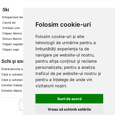
Ski
Snowboard
Echipament ski
Magazin snowboard
Folosim cookie-uri
Cască ski
Echipament snowboard
Ochelari schi
Legături Rome SDS
Clăpari Atomic
Folosim cookie-uri și alte
Skate & longboard
Schiuri Atomic
tehnologii de urmărire pentru a
Clăpari reglabili
Santa Cruz
îmbunătăți experiența ta de
Clăpari copii
Enuff Skateboards
navigare pe website-ul nostru,
Schi și snowboard
Diverse
pentru afișa conținut și reclame
personalizate, pentru a analiza
Îmbrăcăminte schi și snowboard
Cum aleg rolele
traficul de pe website-ul nostru și
Căști și ochelari de iarnă
Cum aleg ochelarii
pentru a înțelege de unde vin
Căști și ochelari Alpina
Ochelari de soare Oakley
vizitatorii noștri.
Ochelari Oakley
Ochelari de soare Alpina
Ochelari Alpina
Intretinere manusi
Sunt de acord
Vreau să schimb setările