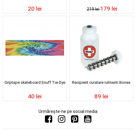
20 lei
179 lei
219 lei
Griptape skateboard Enuff Tie-Dye
Recipient curatare rulmenti Bones
40 lei
89 lei
Urmărește-ne pe social media