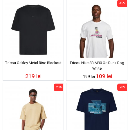
-45%
Tricou Oakley Metal Rise Blackout
Tricou Nike SB M90 Oc Dunk Dog
White
219 lei
109 lei
199 lei
-20%
-20%