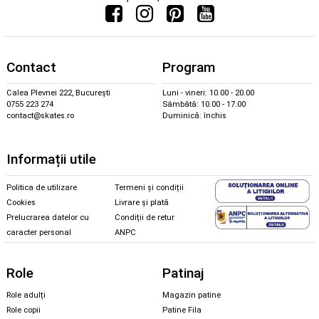
Contact
Program
Calea Plevnei 222, București
Luni - vineri: 10.00 - 20.00
0755 223 274
Sâmbătă: 10.00 - 17.00
contact@skates.ro
Duminică: închis
Informații utile
Politica de utilizare
Termeni și condiții
Cookies
Livrare și plată
Prelucrarea datelor cu
Condiții de retur
caracter personal
ANPC
Role
Patinaj
Role adulți
Magazin patine
Role copii
Patine Fila