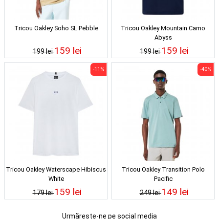
Tricou Oakley Soho SL Pebble
Tricou Oakley Mountain Camo
Abyss
159 lei
159 lei
199 lei
199 lei
-11%
-40%
Tricou Oakley Waterscape Hibiscus
Tricou Oakley Transition Polo
White
Pacific
159 lei
149 lei
179 lei
249 lei
Urmărește-ne pe social media