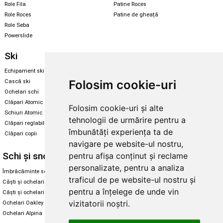
Role Fila
Patine Roces
Role Roces
Patine de gheață
Role Seba
Powerslide
Ski
Snowboard
Echipament ski
Magazin snowboard
Folosim cookie-uri
Cască ski
Echipament snowboard
Ochelari schi
Legături Rome SDS
Clăpari Atomic
Folosim cookie-uri și alte
Skate & longboard
Schiuri Atomic
tehnologii de urmărire pentru a
Clăpari reglabili
Santa Cruz
îmbunătăți experiența ta de
Clăpari copii
Enuff Skateboards
navigare pe website-ul nostru,
Schi și snowboard
Diverse
pentru afișa conținut și reclame
personalizate, pentru a analiza
Îmbrăcăminte schi și snowboard
Cum aleg rolele
traficul de pe website-ul nostru și
Căști și ochelari de iarnă
Cum aleg ochelarii
pentru a înțelege de unde vin
Căști și ochelari Alpina
Ochelari de soare Oakley
vizitatorii noștri.
Ochelari Oakley
Ochelari de soare Alpina
Ochelari Alpina
Intretinere manusi