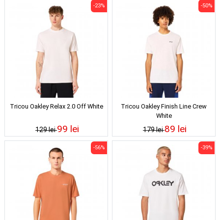
-23%
-50%
Tricou Oakley Relax 2.0 Off White
Tricou Oakley Finish Line Crew
White
99 lei
89 lei
129 lei
179 lei
-56%
-39%