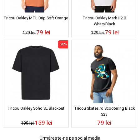
Tricou Oakley MTL Drip Soft Orange
Tricou Oakley Mark II 2.0
White/Black
79 lei
79 lei
179 lei
129 lei
-20%
Tricou Oakley Soho SL Blackout
Tricou Skates.ro Scootering Black
S23
159 lei
79 lei
199 lei
Urmărește-ne pe social media