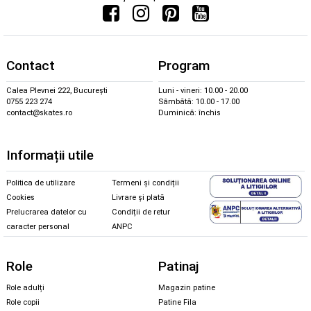
Contact
Program
Calea Plevnei 222, București
Luni - vineri: 10.00 - 20.00
0755 223 274
Sâmbătă: 10.00 - 17.00
contact@skates.ro
Duminică: închis
Informații utile
Politica de utilizare
Termeni și condiții
Cookies
Livrare și plată
Prelucrarea datelor cu
Condiții de retur
caracter personal
ANPC
Role
Patinaj
Role adulți
Magazin patine
Role copii
Patine Fila