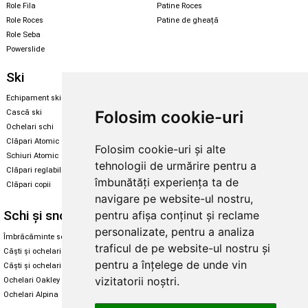
Role Fila
Patine Roces
Role Roces
Patine de gheață
Role Seba
Powerslide
Ski
Snowboard
Echipament ski
Magazin snowboard
Folosim cookie-uri
Cască ski
Echipament snowboard
Ochelari schi
Legături Rome SDS
Clăpari Atomic
Folosim cookie-uri și alte
Skate & longboard
Schiuri Atomic
tehnologii de urmărire pentru a
Clăpari reglabili
Santa Cruz
îmbunătăți experiența ta de
Clăpari copii
Enuff Skateboards
navigare pe website-ul nostru,
Schi și snowboard
Diverse
pentru afișa conținut și reclame
personalizate, pentru a analiza
Îmbrăcăminte schi și snowboard
Cum aleg rolele
traficul de pe website-ul nostru și
Căști și ochelari de iarnă
Cum aleg ochelarii
pentru a înțelege de unde vin
Căști și ochelari Alpina
Ochelari de soare Oakley
vizitatorii noștri.
Ochelari Oakley
Ochelari de soare Alpina
Ochelari Alpina
Intretinere manusi