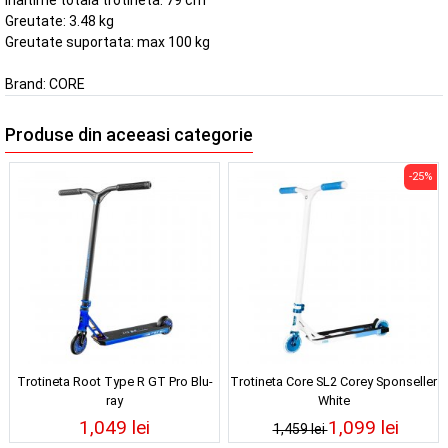
Inaltime totala trotineta: 79 cm
Greutate: 3.48 kg
Greutate suportata: max 100 kg
Brand:
CORE
Produse din aceeasi categorie
-25%
Trotineta Root Type R GT Pro Blu-
Trotineta Core SL2 Corey Sponseller
ray
White
1,049 lei
1,099 lei
1,459 lei