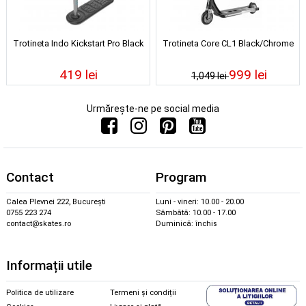
Trotineta Indo Kickstart Pro Black
Trotineta Core CL1 Black/Chrome
419 lei
999 lei
1,049 lei
Urmărește-ne pe social media
Contact
Program
Calea Plevnei 222, București
Luni - vineri: 10.00 - 20.00
0755 223 274
Sâmbătă: 10.00 - 17.00
contact@skates.ro
Duminică: închis
Informații utile
Politica de utilizare
Termeni și condiții