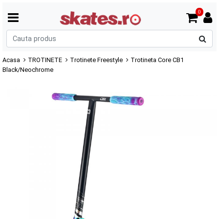
0
C
p
Acasa
TROTINETE
Trotinete Freestyle
Trotineta Core CB1
Black/Neochrome