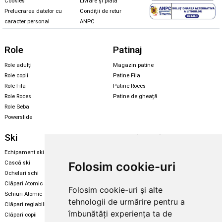
Cookies
Livrare și plată
Prelucrarea datelor cu
Condiții de retur
caracter personal
ANPC
Role
Patinaj
Role adulți
Magazin patine
Role copii
Patine Fila
Role Fila
Patine Roces
Role Roces
Patine de gheață
Role Seba
Powerslide
Ski
Snowboard
Echipament ski
Magazin snowboard
Folosim cookie-uri
Cască ski
Echipament snowboard
Ochelari schi
Legături Rome SDS
Clăpari Atomic
Folosim cookie-uri și alte
Skate & longboard
Schiuri Atomic
tehnologii de urmărire pentru a
Clăpari reglabili
Santa Cruz
îmbunătăți experiența ta de
Clăpari copii
Enuff Skateboards