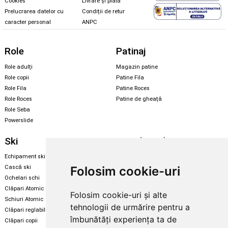
Cookies
Livrare și plată
Prelucrarea datelor cu
Condiții de retur
caracter personal
ANPC
Role
Patinaj
Role adulți
Magazin patine
Role copii
Patine Fila
Role Fila
Patine Roces
Role Roces
Patine de gheață
Role Seba
Powerslide
Ski
Snowboard
Echipament ski
Magazin snowboard
Folosim cookie-uri
Cască ski
Echipament snowboard
Ochelari schi
Legături Rome SDS
Clăpari Atomic
Folosim cookie-uri și alte
Skate & longboard
Schiuri Atomic
tehnologii de urmărire pentru a
Clăpari reglabili
Santa Cruz
îmbunătăți experiența ta de
Clăpari copii
Enuff Skateboards