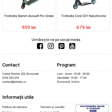
Trotineta Slamm Assault Pro Green
Trotineta Core CD1 Neochrome
959 lei
679 lei
Urmărește-ne pe social media
Contact
Program
Calea Plevnei 222, București
Luni - vineri: 10.00 - 20.00
0755 223 274
Sâmbătă: 10.00 - 17.00
contact@skates.ro
Duminică: închis
Informații utile
Politica de utilizare
Termeni și condiții