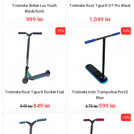
Trotineta Striker Lux Youth
Trotineta Root Type R GT Pro Black
Black/Gold
999 lei
1,049 lei
-11%
-12%
Trotineta Root Type R Rocket Fuel
Trotineta Indo Trampoline ProV2
Blue
849 lei
599 lei
949 lei
679 lei
-10%