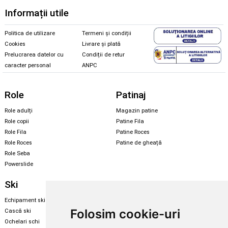
Informații utile
Politica de utilizare
Termeni și condiții
Cookies
Livrare și plată
Prelucrarea datelor cu
Condiții de retur
caracter personal
ANPC
Role
Patinaj
Role adulți
Magazin patine
Role copii
Patine Fila
Role Fila
Patine Roces
Role Roces
Patine de gheață
Role Seba
Powerslide
Ski
Snowboard
Echipament ski
Magazin snowboard
Folosim cookie-uri
Cască ski
Echipament snowboard
Ochelari schi
Legături Rome SDS