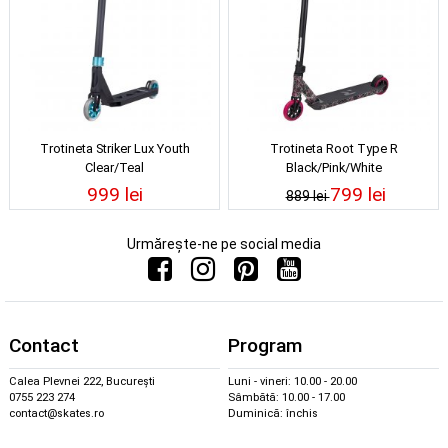
Trotineta Striker Lux Youth
Trotineta Root Type R
Clear/Teal
Black/Pink/White
999 lei
799 lei
889 lei
Urmărește-ne pe social media
Contact
Program
Calea Plevnei 222, București
Luni - vineri: 10.00 - 20.00
0755 223 274
Sâmbătă: 10.00 - 17.00
contact@skates.ro
Duminică: închis