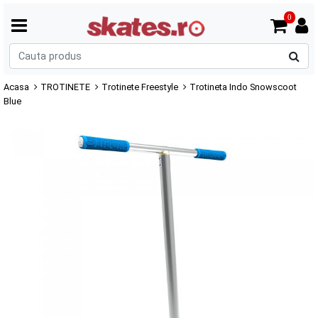
0
C
p
Acasa
TROTINETE
Trotinete Freestyle
Trotineta Indo Snowscoot
Blue