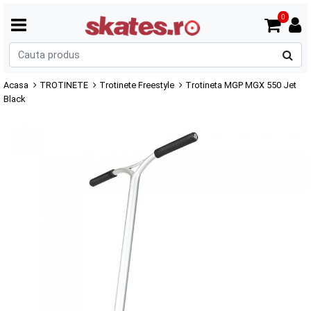
0
C
p
Acasa
TROTINETE
Trotinete Freestyle
Trotineta MGP MGX 550 Jet
Black