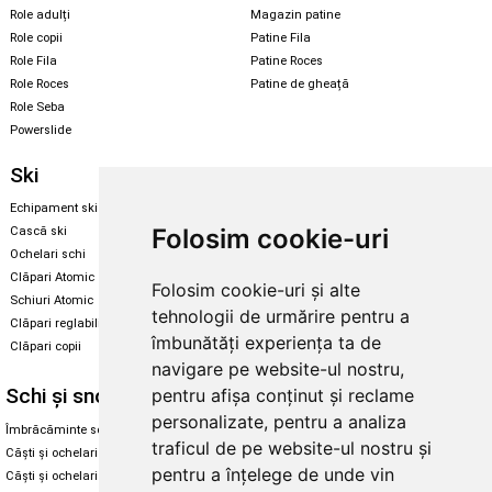
Role adulți
Magazin patine
Role copii
Patine Fila
Role Fila
Patine Roces
Role Roces
Patine de gheață
Role Seba
Powerslide
Ski
Snowboard
Echipament ski
Magazin snowboard
Folosim cookie-uri
Cască ski
Echipament snowboard
Ochelari schi
Legături Rome SDS
Clăpari Atomic
Folosim cookie-uri și alte
Skate & longboard
Schiuri Atomic
tehnologii de urmărire pentru a
Clăpari reglabili
Santa Cruz
îmbunătăți experiența ta de
Clăpari copii
Enuff Skateboards
navigare pe website-ul nostru,
Schi și snowboard
Diverse
pentru afișa conținut și reclame
personalizate, pentru a analiza
Îmbrăcăminte schi și snowboard
Cum aleg rolele
traficul de pe website-ul nostru și
Căști și ochelari de iarnă
Cum aleg ochelarii
pentru a înțelege de unde vin
Căști și ochelari Alpina
Ochelari de soare Oakley