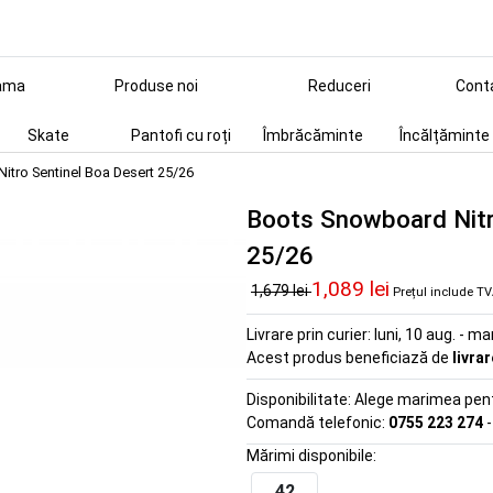
ama
Produse noi
Reduceri
Cont
Skate
Pantofi cu roți
Îmbrăcăminte
Încălțăminte
tro Sentinel Boa Desert 25/26
Boots Snowboard Nitr
25/26
1,089 lei
1,679 lei
Prețul include T
Livrare prin curier:
luni, 10 aug. - ma
Acest produs beneficiază de
livra
Disponibilitate:
Alege marimea pentr
Comandă telefonic:
0755 223 274
-
Mărimi disponibile:
42