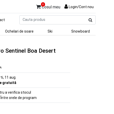
0
Cosul meu
Login/Cont nou
Cauta
act
produs
Ochelari de soare
Ski
Snowboard
o Sentinel Boa Desert
VA
rti, 11 aug.
re gratuită
u a verifica stocul
 Între orele de program