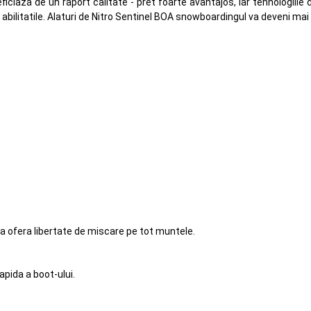
neficiaza de un raport calitate - pret foarte avantajos, iar tehnologiil
bilitatile. Alaturi de Nitro Sentinel BOA snowboardingul va deveni mai r
a ofera libertate de miscare pe tot muntele.
pida a boot-ului.