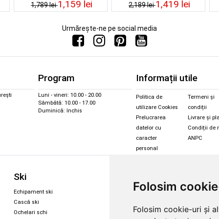
1,159 lei
1,419 lei
1,789 lei
2,189 lei
Urmărește-ne pe social media
Program
Informații utile
rești
Luni - vineri: 10.00 - 20.00
Politica de
Termeni și
Sâmbătă: 10.00 - 17.00
utilizare Cookies
condiții
Duminică: închis
Prelucrarea
Livrare și pl
datelor cu
Condiții de 
caracter
ANPC
personal
Sc
Ski
Snowboard
Folosim cookie
Îmbr
Echipament ski
Magazin snowboard
Cășt
Cască ski
Echipament snowboard
Folosim cookie-uri și a
Cășt
Ochelari schi
Legături Rome SDS