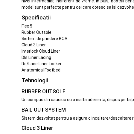
nivel intermediar, indiferent de vreme. In plus, bootsii be
model sunt perfecte pentru cei care doresc sa isi dezvolte a
Specificatii
Flex 5
Rubber Outsole
Sistem de prindere BOA
Cloud 3 Liner
Interlock Cloud Liner
Dls Liner Lacing
Re/Lace Liner Locker
Anatomical Footbed
Tehnologii
RUBBER OUTSOLE
Un compus din cauciuc cu o inalta aderenta, dispus pe talp
BAIL OUT SYSTEM
Sistem dezvoltat pentru a asigura o incaltare/descaltare ra
Cloud 3 Liner