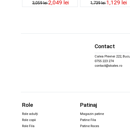
2,049 lei
1,129 lei
3,059 lei
1,739 lei
Contact
Calea Plevnei 222, Bucu
0755 223 274
contact@skates.ro
Role
Patinaj
Role adulți
Magazin patine
Role copii
Patine Fila
Role Fila
Patine Roces