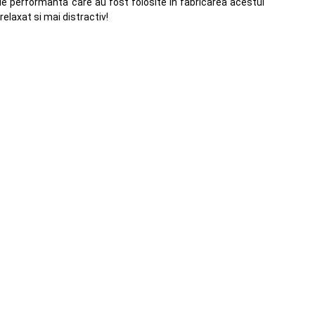
e de performanta care au fost folosite in fabricarea acestui
elaxat si mai distractiv!