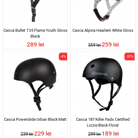
Casca Bullet T35 Flame Youth Gloss
Casca Alpina Haarlem White Gloss
Black
289 lei
259 lei
359 lei
-4%
-37%
Casca Powerslide Urban Black Matt
Casca 187 Killer Pads Certified
Lizzie Black Floral
229 lei
189 lei
239 lei
299 lei