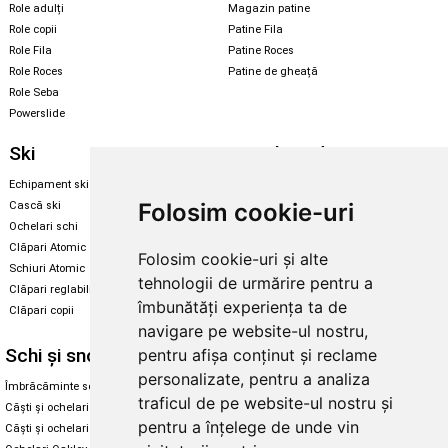
Role adulți
Magazin patine
Role copii
Patine Fila
Role Fila
Patine Roces
Role Roces
Patine de gheață
Role Seba
Powerslide
Ski
Snowboard
Echipament ski
Magazin snowboard
Folosim cookie-uri
Cască ski
Echipament snowboard
Ochelari schi
Legături Rome SDS
Clăpari Atomic
Folosim cookie-uri și alte
Skate & longboard
Schiuri Atomic
tehnologii de urmărire pentru a
Clăpari reglabili
Santa Cruz
îmbunătăți experiența ta de
Clăpari copii
Enuff Skateboards
navigare pe website-ul nostru,
Schi și snowboard
Diverse
pentru afișa conținut și reclame
personalizate, pentru a analiza
Îmbrăcăminte schi și snowboard
Cum aleg rolele
traficul de pe website-ul nostru și
Căști și ochelari de iarnă
Cum aleg ochelarii
pentru a înțelege de unde vin
Căști și ochelari Alpina
Ochelari de soare Oakley