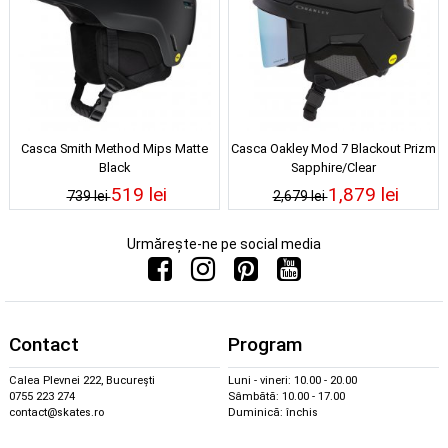
Casca Smith Method Mips Matte
Casca Oakley Mod 7 Blackout Prizm
Black
Sapphire/Clear
519 lei
1,879 lei
739 lei
2,679 lei
Urmărește-ne pe social media
Contact
Program
Calea Plevnei 222, București
Luni - vineri: 10.00 - 20.00
0755 223 274
Sâmbătă: 10.00 - 17.00
contact@skates.ro
Duminică: închis