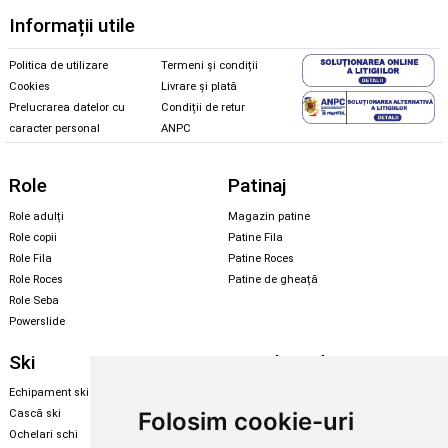
Informații utile
Politica de utilizare
Termeni și condiții
Cookies
Livrare și plată
Prelucrarea datelor cu
Condiții de retur
caracter personal
ANPC
Role
Patinaj
Role adulți
Magazin patine
Role copii
Patine Fila
Role Fila
Patine Roces
Role Roces
Patine de gheață
Role Seba
Powerslide
Ski
Snowboard
Echipament ski
Magazin snowboard
Folosim cookie-uri
Cască ski
Echipament snowboard
Ochelari schi
Legături Rome SDS