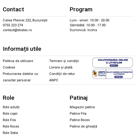
Contact
Program
Calea Plevnei 222, București
Luni - vineri: 10.00 - 20.00
0755 223 274
Sâmbătă: 10.00 - 17.00
contact@skates.ro
Duminică: închis
Informații utile
Politica de utilizare
Termeni și condiții
Cookies
Livrare și plată
Prelucrarea datelor cu
Condiții de retur
caracter personal
ANPC
Role
Patinaj
Role adulți
Magazin patine
Role copii
Patine Fila
Role Fila
Patine Roces
Role Roces
Patine de gheață
Role Seba