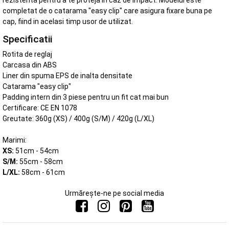
rezistenta pentru a te proteja in caz de impact. Modelul este
completat de o catarama "easy clip" care asigura fixare buna pe
cap, fiind in acelasi timp usor de utilizat.
Specificatii
Rotita de reglaj
Carcasa din ABS
Liner din spuma EPS de inalta densitate
Catarama "easy clip"
Padding intern din 3 piese pentru un fit cat mai bun
Certificare: CE EN 1078
Greutate: 360g (XS) / 400g (S/M) / 420g (L/XL)
Marimi:
XS:
51cm - 54cm
S/M:
55cm - 58cm
L/XL:
58cm - 61cm
Urmărește-ne pe social media