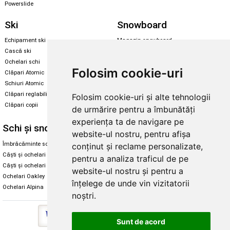
Powerslide
Ski
Snowboard
Echipament ski
Magazin snowboard
Cască ski
Echipament snowboard
Ochelari schi
Legături Rome SDS
Folosim cookie-uri
Clăpari Atomic
Skate & longboard
Schiuri Atomic
Clăpari reglabili
Folosim cookie-uri și alte tehnologii
Santa Cruz
Clăpari copii
de urmărire pentru a îmbunătăți
Enuff Skateboards
experiența ta de navigare pe
Schi și snowboard
Diverse
website-ul nostru, pentru afișa
Îmbrăcăminte schi și snowboard
Cum aleg rolele
conținut și reclame personalizate,
Căști și ochelari de iarnă
Cum aleg ochelarii
pentru a analiza traficul de pe
Căști și ochelari Alpina
Ochelari de soare Oakley
website-ul nostru și pentru a
Ochelari Oakley
Ochelari de soare Alpina
înțelege de unde vin vizitatorii
Ochelari Alpina
Intretinere manusi
noștri.
Sunt de acord