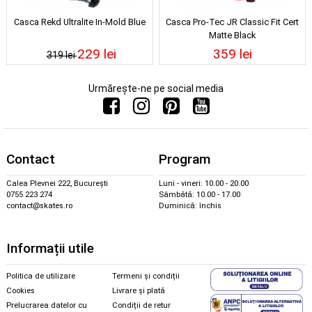
Casca Rekd Ultralite In-Mold Blue
Casca Pro-Tec JR Classic Fit Cert
Matte Black
229 lei
359 lei
319 lei
Urmărește-ne pe social media
Contact
Program
Calea Plevnei 222, București
Luni - vineri: 10.00 - 20.00
0755 223 274
Sâmbătă: 10.00 - 17.00
contact@skates.ro
Duminică: închis
Informații utile
Politica de utilizare
Termeni și condiții
Cookies
Livrare și plată
Prelucrarea datelor cu
Condiții de retur