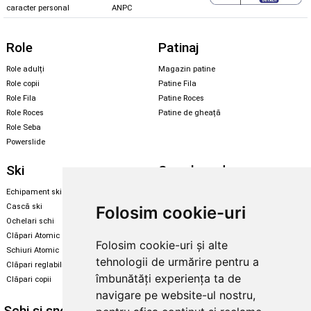
caracter personal
ANPC
Role
Patinaj
Role adulți
Magazin patine
Role copii
Patine Fila
Role Fila
Patine Roces
Role Roces
Patine de gheață
Role Seba
Powerslide
Ski
Snowboard
Echipament ski
Magazin snowboard
Cască ski
Echipament snowboard
Folosim cookie-uri
Ochelari schi
Legături Rome SDS
Clăpari Atomic
Folosim cookie-uri și alte
Skate & longboard
Schiuri Atomic
tehnologii de urmărire pentru a
Clăpari reglabili
Santa Cruz
îmbunătăți experiența ta de
Clăpari copii
Enuff Skateboards
navigare pe website-ul nostru,
Schi și snowboard
Diverse