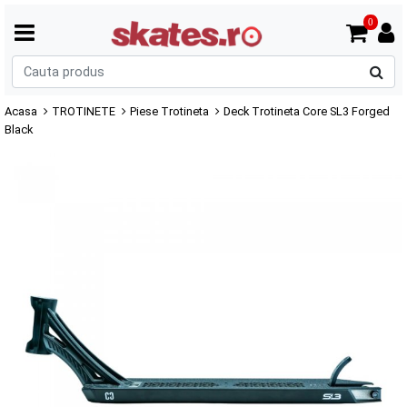
0
C
p
Acasa
TROTINETE
Piese Trotineta
Deck Trotineta Core SL3 Forged
Black