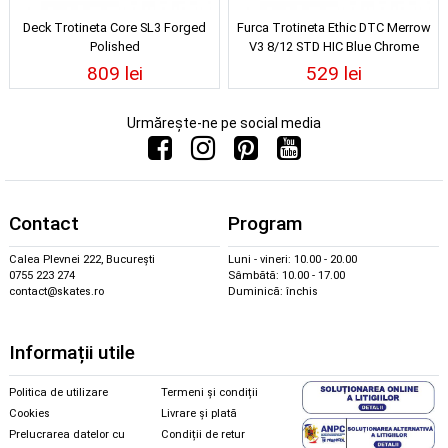
Deck Trotineta Core SL3 Forged
Furca Trotineta Ethic DTC Merrow
Polished
V3 8/12 STD HIC Blue Chrome
809 lei
529 lei
Urmărește-ne pe social media
Contact
Program
Calea Plevnei 222, București
Luni - vineri: 10.00 - 20.00
0755 223 274
Sâmbătă: 10.00 - 17.00
contact@skates.ro
Duminică: închis
Informații utile
Politica de utilizare
Termeni și condiții
Cookies
Livrare și plată
Prelucrarea datelor cu
Condiții de retur