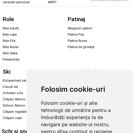
caracter personal
ANPC
Role
Patinaj
Role adulți
Magazin patine
Role copii
Patine Fila
Role Fila
Patine Roces
Role Roces
Patine de gheață
Role Seba
Powerslide
Ski
Snowboard
Echipament ski
Magazin snowboard
Folosim cookie-uri
Cască ski
Echipament snowboard
Ochelari schi
Legături Rome SDS
Clăpari Atomic
Folosim cookie-uri și alte
Skate & longboard
Schiuri Atomic
tehnologii de urmărire pentru a
Clăpari reglabili
Santa Cruz
îmbunătăți experiența ta de
Clăpari copii
Enuff Skateboards
navigare pe website-ul nostru,
Schi și snowboard
Diverse
pentru afișa conținut și reclame