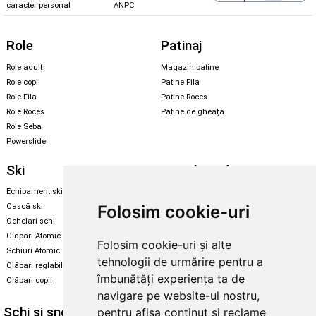
caracter personal
ANPC
Role
Patinaj
Role adulți
Magazin patine
Role copii
Patine Fila
Role Fila
Patine Roces
Role Roces
Patine de gheață
Role Seba
Powerslide
Ski
Snowboard
Echipament ski
Magazin snowboard
Folosim cookie-uri
Cască ski
Echipament snowboard
Ochelari schi
Legături Rome SDS
Clăpari Atomic
Folosim cookie-uri și alte
Skate & longboard
Schiuri Atomic
tehnologii de urmărire pentru a
Clăpari reglabili
Santa Cruz
îmbunătăți experiența ta de
Clăpari copii
Enuff Skateboards
navigare pe website-ul nostru,
Schi și snowboard
Diverse
pentru afișa conținut și reclame