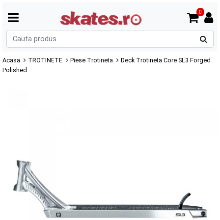
0
C
p
Acasa
TROTINETE
Piese Trotineta
Deck Trotineta Core SL3 Forged
Polished