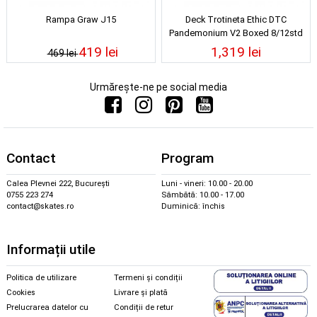
Rampa Graw J15
Deck Trotineta Ethic DTC
Pandemonium V2 Boxed 8/12std
Black
419 lei
1,319 lei
469 lei
Urmărește-ne pe social media
Contact
Program
Calea Plevnei 222, București
Luni - vineri: 10.00 - 20.00
0755 223 274
Sâmbătă: 10.00 - 17.00
contact@skates.ro
Duminică: închis
Informații utile
Politica de utilizare
Termeni și condiții
Cookies
Livrare și plată
Prelucrarea datelor cu
Condiții de retur