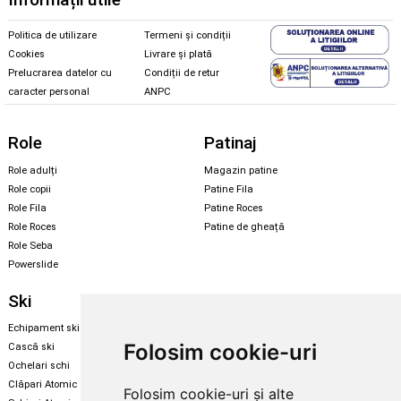
Politica de utilizare
Termeni și condiții
Cookies
Livrare și plată
Prelucrarea datelor cu
Condiții de retur
caracter personal
ANPC
Role
Patinaj
Role adulți
Magazin patine
Role copii
Patine Fila
Role Fila
Patine Roces
Role Roces
Patine de gheață
Role Seba
Powerslide
Ski
Snowboard
Echipament ski
Magazin snowboard
Folosim cookie-uri
Cască ski
Echipament snowboard
Ochelari schi
Legături Rome SDS
Clăpari Atomic
Folosim cookie-uri și alte