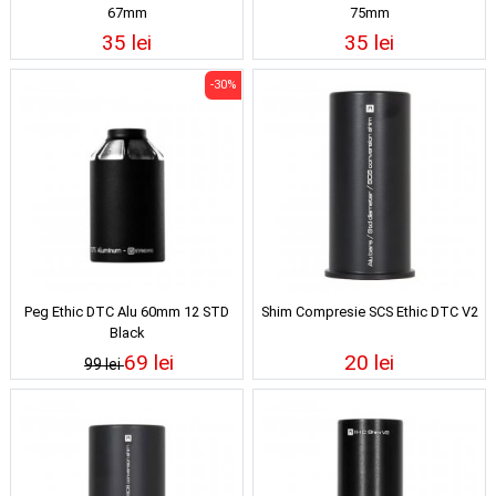
67mm
75mm
35 lei
35 lei
-30%
Peg Ethic DTC Alu 60mm 12 STD
Shim Compresie SCS Ethic DTC V2
Black
69 lei
20 lei
99 lei