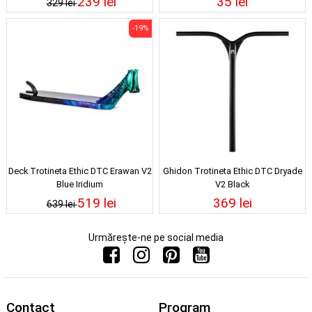
239 lei
35 lei
329 lei
-19%
Deck Trotineta Ethic DTC Erawan V2
Ghidon Trotineta Ethic DTC Dryade
Blue Iridium
V2 Black
519 lei
369 lei
639 lei
Urmărește-ne pe social media
Contact
Program