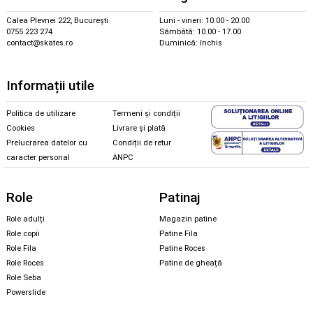
Calea Plevnei 222, București
Luni - vineri: 10.00 - 20.00
0755 223 274
Sâmbătă: 10.00 - 17.00
contact@skates.ro
Duminică: închis
Informații utile
Politica de utilizare
Termeni și condiții
Cookies
Livrare și plată
Prelucrarea datelor cu
Condiții de retur
caracter personal
ANPC
Role
Patinaj
Role adulți
Magazin patine
Role copii
Patine Fila
Role Fila
Patine Roces
Role Roces
Patine de gheață
Role Seba
Powerslide