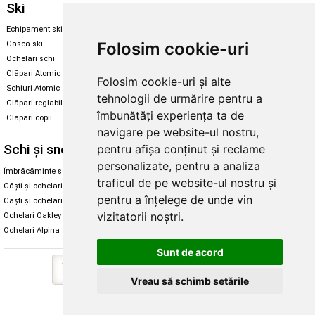
Ski
Snowboard
Echipament ski
Magazin snowboard
Folosim cookie-uri
Cască ski
Echipament snowboard
Ochelari schi
Legături Rome SDS
Clăpari Atomic
Folosim cookie-uri și alte
Skate & longboard
Schiuri Atomic
tehnologii de urmărire pentru a
Clăpari reglabili
Santa Cruz
îmbunătăți experiența ta de
Clăpari copii
Enuff Skateboards
navigare pe website-ul nostru,
Schi și snowboard
Diverse
pentru afișa conținut și reclame
personalizate, pentru a analiza
Îmbrăcăminte schi și snowboard
Cum aleg rolele
traficul de pe website-ul nostru și
Căști și ochelari de iarnă
Cum aleg ochelarii
pentru a înțelege de unde vin
Căști și ochelari Alpina
Ochelari de soare Oakley
vizitatorii noștri.
Ochelari Oakley
Ochelari de soare Alpina
Ochelari Alpina
Intretinere manusi
Sunt de acord
Vreau să schimb setările
Copyright © 2026 Skates.ro | SC Zmart Skating SRL