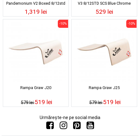
Pandemonium V2 Boxed 8/12std
V3 8/12STD SCS Blue Chrome
Black
1,319 lei
529 lei
-10%
-10%
Rampa Graw J20
Rampa Graw J25
519 lei
519 lei
579 lei
579 lei
Urmărește-ne pe social media