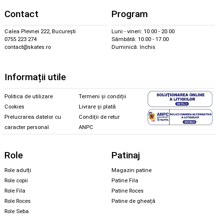
Contact
Program
Calea Plevnei 222, București
Luni - vineri: 10.00 - 20.00
0755 223 274
Sâmbătă: 10.00 - 17.00
contact@skates.ro
Duminică: închis
Informații utile
Politica de utilizare
Termeni și condiții
Cookies
Livrare și plată
Prelucrarea datelor cu
Condiții de retur
caracter personal
ANPC
Role
Patinaj
Role adulți
Magazin patine
Role copii
Patine Fila
Role Fila
Patine Roces
Role Roces
Patine de gheață
Role Seba