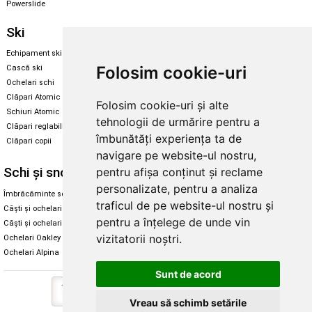
Powerslide
Ski
Snowboard
Echipament ski
Magazin snowboard
Folosim cookie-uri
Cască ski
Echipament snowboard
Ochelari schi
Legături Rome SDS
Clăpari Atomic
Folosim cookie-uri și alte
Skate & longboard
Schiuri Atomic
tehnologii de urmărire pentru a
Clăpari reglabili
Santa Cruz
îmbunătăți experiența ta de
Clăpari copii
Enuff Skateboards
navigare pe website-ul nostru,
Schi și snowboard
Diverse
pentru afișa conținut și reclame
personalizate, pentru a analiza
Îmbrăcăminte schi și snowboard
Cum aleg rolele
traficul de pe website-ul nostru și
Căști și ochelari de iarnă
Cum aleg ochelarii
pentru a înțelege de unde vin
Căști și ochelari Alpina
Ochelari de soare Oakley
vizitatorii noștri.
Ochelari Oakley
Ochelari de soare Alpina
Ochelari Alpina
Intretinere manusi
Sunt de acord
Vreau să schimb setările