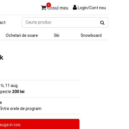
0
Cosul meu
Login/Cont nou
Cauta
act
produs
Ochelari de soare
Ski
Snowboard
nk
rti, 11 aug.
e peste
200 lei
n
 Între orele de program