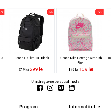
10%
-6%
-22%
.0
Rucsac FR Slim 18L Black
Rucsac Nike Heritage Airbrush
R
Pink
299 lei
139 lei
319 lei
179 lei
Urmărește-ne pe social media
Program
Informații utile