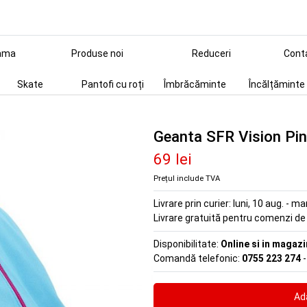
ama
Produse noi
Reduceri
Cont
Skate
Pantofi cu roți
Îmbrăcăminte
Încălțăminte
Geanta SFR Vision Pi
69 lei
Prețul include TVA
Livrare prin curier:
luni, 10 aug. - ma
Livrare gratuită pentru comenzi d
Disponibilitate:
Online si in magazi
Comandă telefonic:
0755 223 274
-