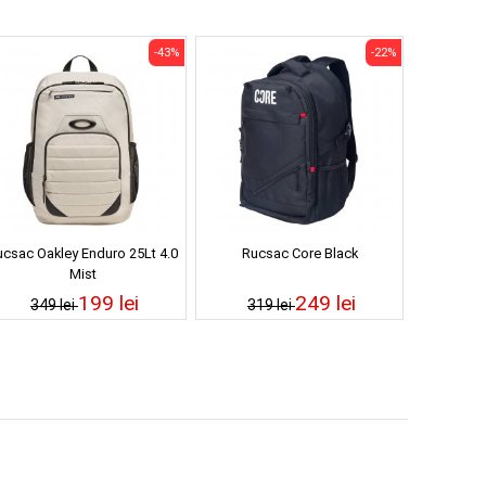
-43%
-22%
ucsac Oakley Enduro 25Lt 4.0
Rucsac Core Black
Mist
199 lei
249 lei
349 lei
319 lei