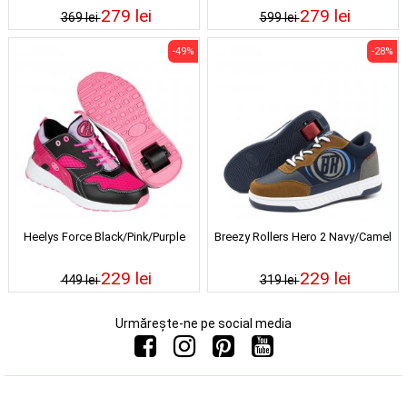
279 lei
279 lei
369 lei
599 lei
-49%
-28%
Heelys Force Black/Pink/Purple
Breezy Rollers Hero 2 Navy/Camel
229 lei
229 lei
449 lei
319 lei
Urmărește-ne pe social media