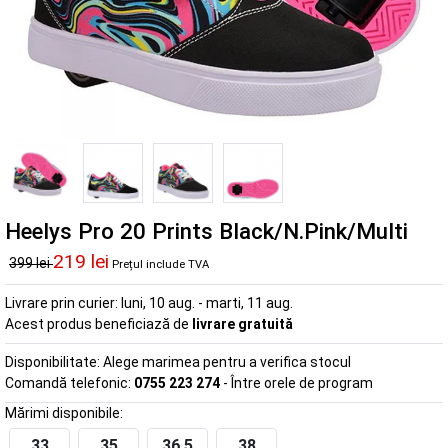
Heelys Pro 20 Prints Black/N.Pink/Multi
219 lei
399 lei
Prețul include TVA
Livrare prin curier:
luni, 10 aug. - marti, 11 aug.
Acest produs beneficiază de
livrare gratuită
Disponibilitate:
Alege marimea pentru a verifica stocul
Comandă telefonic:
0755 223 274
- Între orele de program
Mărimi disponibile:
33
35
36.5
38