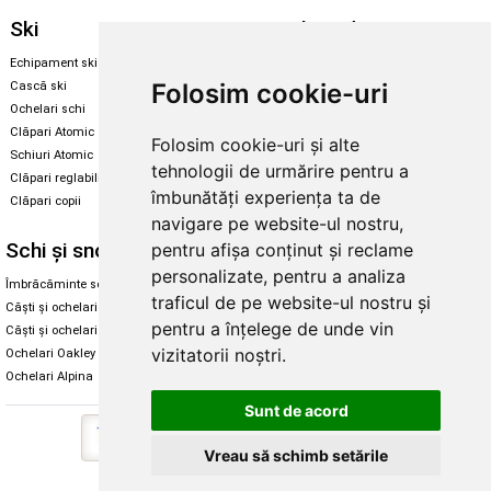
Ski
Snowboard
Echipament ski
Magazin snowboard
Folosim cookie-uri
Cască ski
Echipament snowboard
Ochelari schi
Legături Rome SDS
Clăpari Atomic
Folosim cookie-uri și alte
Skate & longboard
Schiuri Atomic
tehnologii de urmărire pentru a
Clăpari reglabili
Santa Cruz
îmbunătăți experiența ta de
Clăpari copii
Enuff Skateboards
navigare pe website-ul nostru,
Schi și snowboard
Diverse
pentru afișa conținut și reclame
personalizate, pentru a analiza
Îmbrăcăminte schi și snowboard
Cum aleg rolele
traficul de pe website-ul nostru și
Căști și ochelari de iarnă
Cum aleg ochelarii
pentru a înțelege de unde vin
Căști și ochelari Alpina
Ochelari de soare Oakley
vizitatorii noștri.
Ochelari Oakley
Ochelari de soare Alpina
Ochelari Alpina
Intretinere manusi
Sunt de acord
Vreau să schimb setările