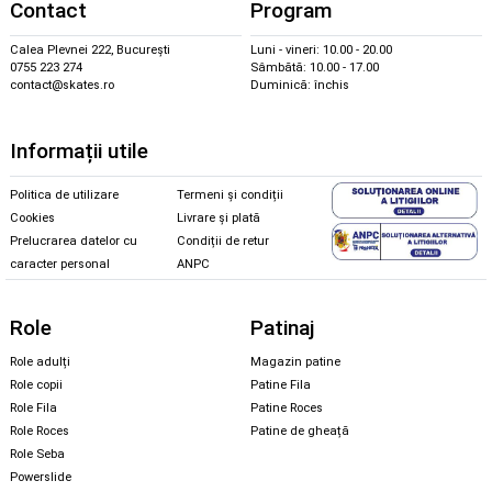
Contact
Program
Calea Plevnei 222, București
Luni - vineri: 10.00 - 20.00
0755 223 274
Sâmbătă: 10.00 - 17.00
contact@skates.ro
Duminică: închis
Informații utile
Politica de utilizare
Termeni și condiții
Cookies
Livrare și plată
Prelucrarea datelor cu
Condiții de retur
caracter personal
ANPC
Role
Patinaj
Role adulți
Magazin patine
Role copii
Patine Fila
Role Fila
Patine Roces
Role Roces
Patine de gheață
Role Seba
Powerslide