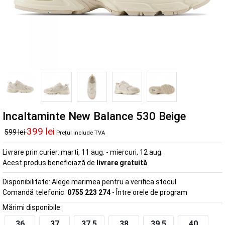
Incaltaminte New Balance 530 Beige
399 lei
599 lei
Prețul include TVA
Livrare prin curier:
marti, 11 aug. - miercuri, 12 aug.
Acest produs beneficiază de
livrare gratuită
Disponibilitate:
Alege marimea pentru a verifica stocul
Comandă telefonic:
0755 223 274
- Între orele de program
Mărimi disponibile:
36
37
37.5
38
39.5
40