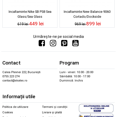
Incaltaminte Nike SB PS8 Sea
Incaltaminte New Balance 9060
Glass/Sea Glass
Cortado/Dockside
449 lei
899 lei
619 lei
969 lei
Urmărește-ne pe social media
Contact
Program
Calea Plevnei 222, București
Luni - vineri: 10.00 - 20.00
0755 223 274
Sâmbătă: 10.00 - 17.00
contact@skates.ro
Duminică: închis
Informații utile
Politica de utilizare
Termeni și condiții
Cookies
Livrare și plată