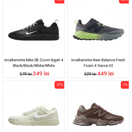
Incaltaminte Nike SB Zoom Nyjah 4
Incaltaminte New Balance Fresh
Black/Black/White/White
Foam X Garoe V2
Castlerock/Afterglow/Dry Lime
349 lei
449 lei
549 lei
609 lei
-27%
-7%