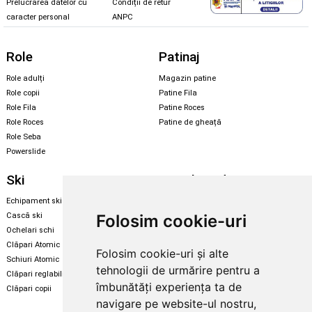
Prelucrarea datelor cu
Condiții de retur
caracter personal
ANPC
Role
Patinaj
Role adulți
Magazin patine
Role copii
Patine Fila
Role Fila
Patine Roces
Role Roces
Patine de gheață
Role Seba
Powerslide
Ski
Snowboard
Echipament ski
Magazin snowboard
Folosim cookie-uri
Cască ski
Echipament snowboard
Ochelari schi
Legături Rome SDS
Clăpari Atomic
Folosim cookie-uri și alte
Skate & longboard
Schiuri Atomic
tehnologii de urmărire pentru a
Clăpari reglabili
Santa Cruz
îmbunătăți experiența ta de
Clăpari copii
Enuff Skateboards
navigare pe website-ul nostru,