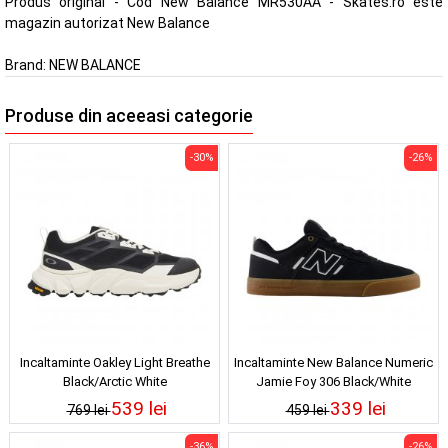
Produs original - Cod New Balance MR530AA - Skates.ro este
magazin autorizat New Balance
Brand:
NEW BALANCE
Produse din aceeasi categorie
-30%
-26%
Incaltaminte Oakley Light Breathe
Incaltaminte New Balance Numeric
Black/Arctic White
Jamie Foy 306 Black/White
539 lei
339 lei
769 lei
459 lei
-36%
-26%