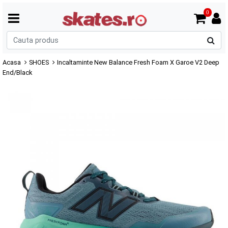
0
C
p
Acasa
SHOES
Incaltaminte New Balance Fresh Foam X Garoe V2 Deep
End/Black