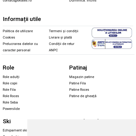
contact@skates.ro
Duminică: închis
Informații utile
Politica de utilizare
Termeni și condiții
Cookies
Livrare și plată
Prelucrarea datelor cu
Condiții de retur
caracter personal
ANPC
Role
Patinaj
Role adulți
Magazin patine
Role copii
Patine Fila
Role Fila
Patine Roces
Role Roces
Patine de gheață
Role Seba
Powerslide
Ski
Snowboard
Echipament ski
Magazin snowboard