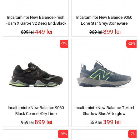
Incaltaminte New Balance Fresh
Incaltaminte New Balance 9060
Foam X Garoe V2 Deep End/Black
Lone Star Grey/Stoneware
449 lei
899 lei
609 lei
969 lei
-7%
-29%
Incaltaminte New Balance 9060
Incaltaminte New Balance Tektrel
Black Cement/Dry Lime
Shadow Blue/Afterglow
899 lei
399 lei
969 lei
559 lei
-26%
-7%