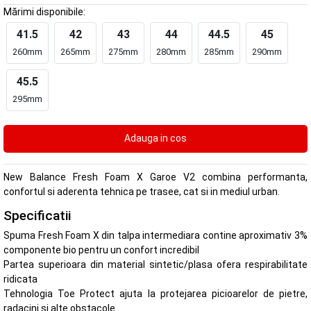
Mărimi disponibile:
41.5
42
43
44
44.5
45
260mm
265mm
275mm
280mm
285mm
290mm
45.5
295mm
New Balance Fresh Foam X Garoe V2 combina performanta,
confortul si aderenta tehnica pe trasee, cat si in mediul urban.
Specificatii
Spuma Fresh Foam X din talpa intermediara contine aproximativ 3%
componente bio pentru un confort incredibil
Partea superioara din material sintetic/plasa ofera respirabilitate
ridicata
Tehnologia Toe Protect ajuta la protejarea picioarelor de pietre,
radacini si alte obstacole