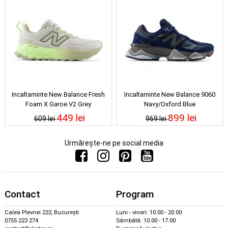
Incaltaminte New Balance Fresh
Incaltaminte New Balance 9060
Foam X Garoe V2 Grey
Navy/Oxford Blue
Matter/Afterglow/Olivine
449 lei
899 lei
609 lei
969 lei
Urmărește-ne pe social media
Contact
Program
Calea Plevnei 222, București
Luni - vineri: 10.00 - 20.00
0755 223 274
Sâmbătă: 10.00 - 17.00