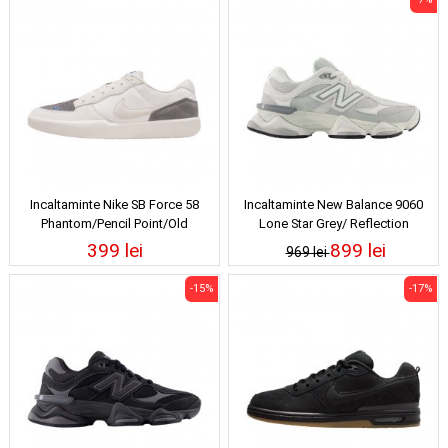
Incaltaminte Nike SB Force 58
Incaltaminte New Balance 9060
Phantom/Pencil Point/Old
Lone Star Grey/ Reflection
Royal/Light Orewood Brown
399 lei
899 lei
969 lei
-15%
-17%