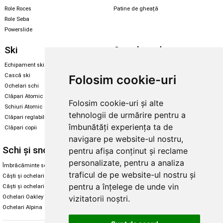
Role Roces
Patine de gheață
Role Seba
Powerslide
Ski
Snowboard
Echipament ski
Magazin snowboard
Cască ski
Echipament snowboard
Folosim cookie-uri
Ochelari schi
Legături Rome SDS
Clăpari Atomic
Folosim cookie-uri și alte
Skate & longboard
Schiuri Atomic
tehnologii de urmărire pentru a
Clăpari reglabili
Santa Cruz
îmbunătăți experiența ta de
Clăpari copii
Enuff Skateboards
navigare pe website-ul nostru,
Schi și snowboard
Diverse
pentru afișa conținut și reclame
personalizate, pentru a analiza
Îmbrăcăminte schi și snowboard
Cum aleg rolele
traficul de pe website-ul nostru și
Căști și ochelari de iarnă
Cum aleg ochelarii
pentru a înțelege de unde vin
Căști și ochelari Alpina
Ochelari de soare Oakley
vizitatorii noștri.
Ochelari Oakley
Ochelari de soare Alpina
Ochelari Alpina
Intretinere manusi