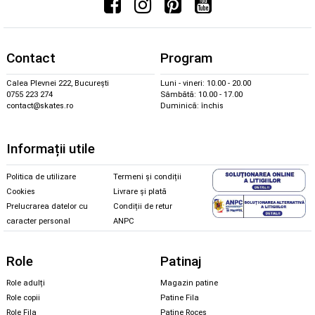
Contact
Program
Calea Plevnei 222, București
Luni - vineri: 10.00 - 20.00
0755 223 274
Sâmbătă: 10.00 - 17.00
contact@skates.ro
Duminică: închis
Informații utile
Politica de utilizare
Termeni și condiții
Cookies
Livrare și plată
Prelucrarea datelor cu
Condiții de retur
caracter personal
ANPC
Role
Patinaj
Role adulți
Magazin patine
Role copii
Patine Fila
Role Fila
Patine Roces