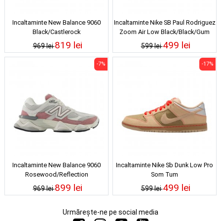
Incaltaminte New Balance 9060
Incaltaminte Nike SB Paul Rodriguez
Black/Castlerock
Zoom Air Low Black/Black/Gum
Light Brown/Black
819 lei
499 lei
969 lei
599 lei
-7%
-17%
Incaltaminte New Balance 9060
Incaltaminte Nike Sb Dunk Low Pro
Rosewood/Reflection
Som Tum
899 lei
499 lei
969 lei
599 lei
Urmărește-ne pe social media