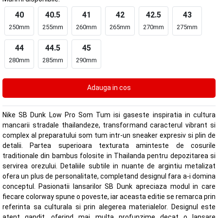
40
40.5
41
42
42.5
43
250mm
255mm
260mm
265mm
270mm
275mm
44
44.5
45
280mm
285mm
290mm
Nike SB Dunk Low Pro Som Tum isi gaseste inspiratia in cultura
mancarii stradale thailandeze, transformand caracterul vibrant si
complex al preparatului som tum intr-un sneaker expresiv si plin de
detalii. Partea superioara texturata aminteste de cosurile
traditionale din bambus folosite in Thailanda pentru depozitarea si
servirea orezului. Detaliile subtile in nuante de argintiu metalizat
ofera un plus de personalitate, completand designul fara a-i domina
conceptul. Pasionatii lansarilor SB Dunk apreciaza modul in care
fiecare colorway spune o poveste, iar aceasta editie se remarca prin
referinta sa culturala si prin alegerea materialelor. Designul este
atent gandit, oferind mai multa profunzime decat o lansare